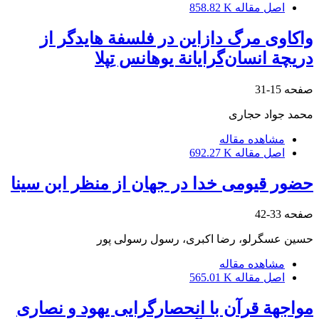
اصل مقاله
858.82 K
واکاوی مرگ دازاین در فلسفة هایدگر از
دریچة انسان‌گرایانة یوهانس تِپلا
صفحه
15-31
محمد جواد حجاری
مشاهده مقاله
اصل مقاله
692.27 K
حضور قیومی خدا در جهان از منظر ابن سینا
صفحه
33-42
حسین عسگرلو، رضا اکبری، رسول رسولی پور
مشاهده مقاله
اصل مقاله
565.01 K
مواجهة قرآن با انحصارگرایی یهود و نصاری