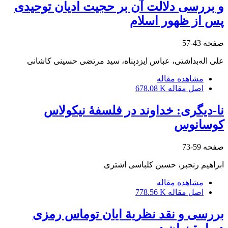
و بررسی دلالت آن بر حجیت ادیان توحیدی
پس از ظهور اسلام
صفحه
43-57
علی اله‌بداشتی، عباس ایزدپناه، سید مرتضی حسینی کاشانی
مشاهده مقاله
اصل مقاله
678.08 K
نا-دیگری: خداوند در فلسفۀ نیکولاس
کوسانوس
صفحه
59-73
ابراهیم رنجبر، حسین کلباسی اشتری
مشاهده مقاله
اصل مقاله
778.56 K
بررسی و نقد نظریة ایان توماس رمزی