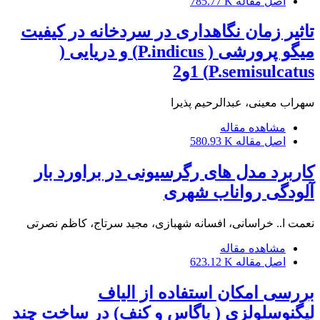
اصل مقاله
785.77 K
تاثیر زمان نگاهداری در سردخانه در کیفیت
میگو پرورشی ( P.indicus) و دریایی (
P.semisulcatus) 1و2
سهراب معینی، عبدالرحیم پذیرا
مشاهده مقاله
اصل مقاله
580.93 K
کاربرد مدل های رگرسیونی در براورد بار
آلودگی رواناب شهری
نعمت ا.. خراسانی، افسانه شهبازی، مجید سرتاج، کاظم نصرتی
مشاهده مقاله
اصل مقاله
623.12 K
بررسی امکان استفاده از الیاف
لیگنوسلولزی ( باگاس و کنف) در ساخت چند