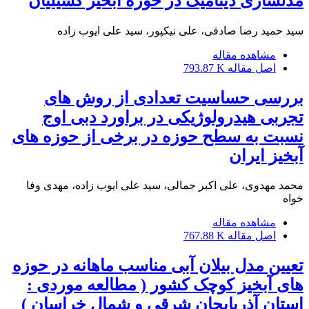
مدلسازی دینامیک در حوزه آبخیز کسیلیان
سید حمید رضا صادقی، علی نیکپور، سید علی ایوب زاده
مشاهده مقاله
اصل مقاله
793.87 K
بررسی حساسیت تعدادی از روش های
تجربی هیدرولوژیکی در براورد دبی اوج
نسبت به سطح حوزه در برخی از حوزه های
آبخیز ایران
محمد مهدوی، علی اکبر جمالی، سید علی ایوب زاده، مهدی وفا
خواه
مشاهده مقاله
اصل مقاله
767.88 K
تعیین مدل بیلان آبی مناسب ماهانه در حوزه
های آبخیز کوچک کشور ( مطالعه موردی :
استان آذربایجان شرقی و شمال خراسان )