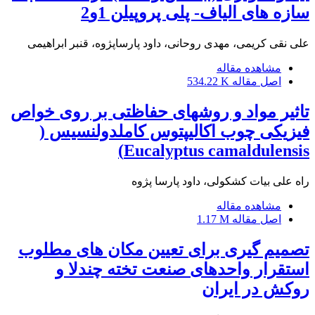
سازه های الیاف- پلی پروپیلن 1و2
علی نقی کریمی، مهدی روحانی، داود پارساپژوه، قنبر ابراهیمی
مشاهده مقاله
اصل مقاله
534.22 K
تاثیر مواد و روشهای حفاظتی بر روی خواص
فیزیکی چوب اکالیپتوس کاملدولنسیس (
Eucalyptus camaldulensis)
راه علی بیات کشکولی، داود پارسا پژوه
مشاهده مقاله
اصل مقاله
1.17 M
تصمیم گیری برای تعیین مکان های مطلوب
استقرار واحدهای صنعت تخته چندلا و
روکش در ایران