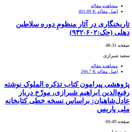
مشاهده مقاله
اصل مقاله
401.89 K
تاریخنگاری در آثار منظومِ دوره سلاطین
دهلی (حک:۶۰۲-۹۳۲)
صفحه
31-48
سعید شیرازی
مشاهده مقاله
اصل مقاله
266.7 K
پژوهشی پیرامون کتاب تذکره الملوک نوشته
رفیع‌الدین ابراهیم شیرازی، مورّخ دربار
عادل‌شاهیان: براساس نسخه خطی کتابخانه
ملی پاریس
صفحه
49-69
محمد عباسی