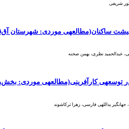
نور شریفی
عه‎ی موردی: شهرستان آق‌قلا)
 عبدالحمید نظری، بهمن صحنه
امن شهرستان ملایر)
انگیر یداللهی فارسی، زهرا ترکاشوند