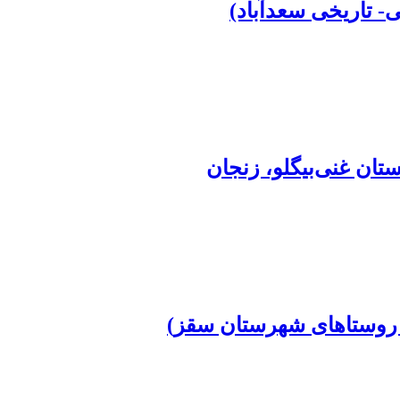
- تاریخی سعدآباد)
تان غنی‌بیگلو، زنجان
ی: روستاهای شهرستان سقز)