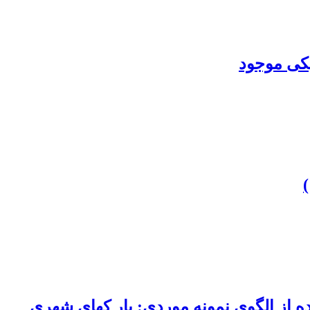
یکی موجود
ای شهری در ارتقای کیفیت زندگی شهری Seeking-Escaping با استفاده از الگوی نمونه موردی: پار کهای شهری