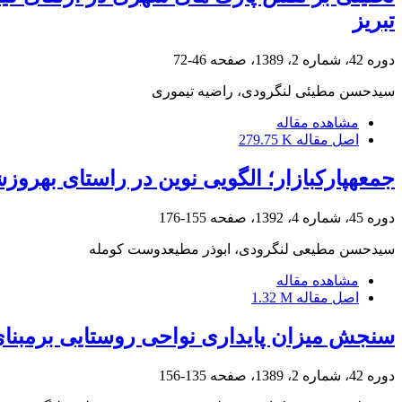
تبریز
دوره 42، شماره 2، 1389، صفحه
46-72
سیدحسن مطیئی لنگرودی، راضیه تیموری
مشاهده مقاله
اصل مقاله
279.75 K
جمعه‎پارک‎بازار؛‌ الگویی نوین در راستای به‎روزشدن بازارهای سنتی (مطالعۀ موردی :جمعه‎پارک‎بازار شهر لنگرود)
دوره 45، شماره 4، 1392، صفحه
155-176
سیدحسن مطیعی لنگرودی، ابوذر مطیع‎دوست کومله
مشاهده مقاله
اصل مقاله
1.32 M
سنجش میزان پایداری نواحی روستایی برمبنای 
دوره 42، شماره 2، 1389، صفحه
135-156