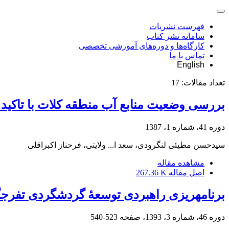
فهرست نشریات
سامانه نشر کتاب
کارگاه‌ها و دوره‌های آموزشی تخصصی
تماس با ما
English
تعداد مقالات:
17
بررسی وضعیت منابع آب منطقه کلات با تاکید
دوره 41، شماره 1، 1387
سیدحسن مطیئی لنگرودی، سعد ا... ولایتی، فرحناز اکبراقلی
مشاهده مقاله
اصل مقاله
267.36 K
برنامه‎ریزی راهبردی توسعۀ گردشگردی تفرجگاه بند ارومیه
دوره 46، شماره 3، 1393، صفحه
523-540