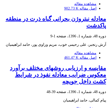
مشاهده مقاله
اصل مقاله
902.73 K
معادله نیتروژن بحرانی گیاه ذرت در منطقه
پاکدشت
دوره 48، شماره 1، 1396، صفحه
1-9
آرش رنجبر، علی رحیمی خوب، مریم وراوی پور، حامد ابراهیمیان
مشاهده مقاله
اصل مقاله
461.47 K
مقایسه و ارزیابی روش‏های مختلف برآورد
معکوس ضرایب معادله نفوذ در شرایط
کشت داخل جویچه
دوره 48، شماره 1، 1396، صفحه
39-48
پیام کمالی، حامد ابراهیمیان