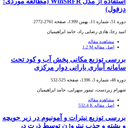
استفاده از مدل WinSRFR (مطالعه موردی:
دزفول)
دوره 51، شماره 11، بهمن 1399، صفحه
2761-2772
امید رجا، هادی رضایی راد، حامد ابراهیمیان
مشاهده مقاله
اصل مقاله
1.2 M
بررسی توزیع مکانی پخش آب و کود تحت
سامانه آبیاری بارانی دوار مرکزی
دوره 48، شماره 3، 1396، صفحه
525-532
شهرام زبردست، تیمور سهرابی، حامد ابراهیمیان
مشاهده مقاله
اصل مقاله
532.4 K
بررسی توزیع نیترات و آمونیوم در زیر جویچه
و پشته و جذب نیتروژن توسط ذرت در