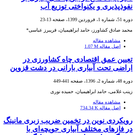
نفوذپذیری و یکنواختی توزیع آب
دوره 51، شماره 1، فروردین 1399، صفحه
13-23
محمد صادق کشاورز، حامد ابراهیمیان، فریبرز عباسی*
مشاهده مقاله
اصل مقاله
1.07 M
تعیین عمق اقتصادی چاه کشاورزی در
اراضی تحت آبیاری بارانی در دشت قزوین
دوره 48، شماره 2، 1396، صفحه
441-449
زینب غلامی، حامد ابراهیمیان، حمیده نوری
مشاهده مقاله
اصل مقاله
734.34 K
رویکردی نوین در تخمین ضریب زبری مانینگ
در فازهای مختلف آبیاری جویچه‌ای با