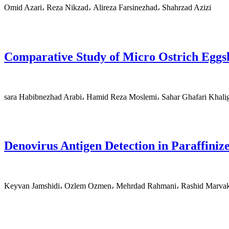
Omid Azari، Reza Nikzad، Alireza Farsinezhad، Shahrzad Azizi
Comparative Study of Micro Ostrich Eggsh
sara Habibnezhad Arabi، Hamid Reza Moslemi، Sahar Ghafari Khali
Denovirus Antigen Detection in Paraffini
Keyvan Jamshidi، Ozlem Ozmen، Mehrdad Rahmani، Rashid Marva