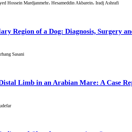
yed Hossein Mardjanmehr، Hesameddin Akbarein، Iradj Ashrafi
ary Region of a Dog: Diagnosis, Surgery a
arhang Sasani
 Distal Limb in an Arabian Mare: A Case Re
udefar