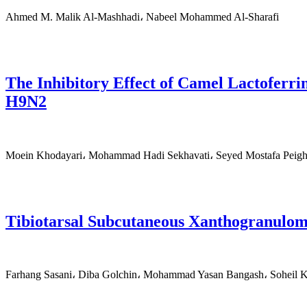
Ahmed M. Malik Al-Mashhadi، Nabeel Mohammed Al-Sharafi
The Inhibitory Effect of Camel Lactoferri
H9N2
Moein Khodayari، Mohammad Hadi Sekhavati، Seyed Mostafa Peigh
Tibiotarsal Subcutaneous Xanthogranuloma
Farhang Sasani، Diba Golchin، Mohammad Yasan Bangash، Soheil Kh