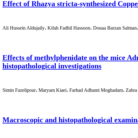
Effect of Rhazya stricta-synthesized Copp
Ali Hussein Aldujaily، Kifah Fadhil Hassoon، Douaa Barzan Salman
Effects of methylphenidate on the mice Adr
histopathological investigations
Simin Fazelipour، Maryam Kiaei، Farhad Adhami Moghadam، Zahr
Macroscopic and histopathological examinati