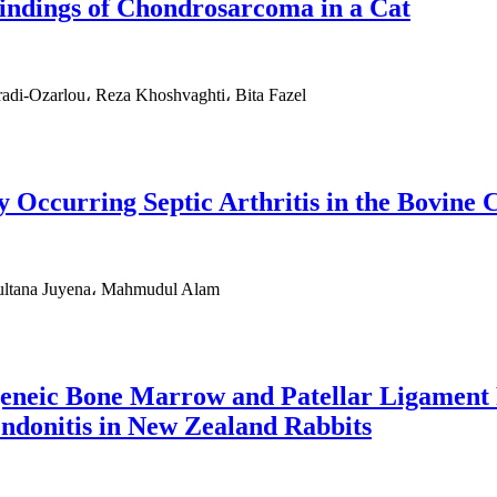
Findings of Chondrosarcoma in a Cat
di-Ozarlou، Reza Khoshvaghti، Bita Fazel
y Occurring Septic Arthritis in the Bovine 
ultana Juyena، Mahmudul Alam
ogeneic Bone Marrow and Patellar Ligament
endonitis in New Zealand Rabbits