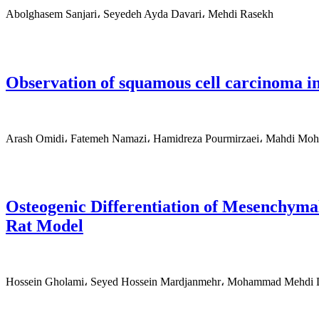
Abolghasem Sanjari، Seyedeh Ayda Davari، Mehdi Rasekh
Observation of squamous cell carcinoma in 
‌Arash Omidi، Fatemeh Namazi، Hamidreza Pourmirzaei، Mahdi Moh
Osteogenic Differentiation of Mesenchymal
Rat Model
Hossein Gholami، Seyed Hossein Mardjanmehr، Mohammad Mehdi D