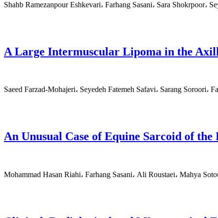
Shahb Ramezanpour Eshkevari، Farhang Sasani، Sara Shokrpoor، Se
A Large Intermuscular Lipoma in the Axill
Saeed Farzad-Mohajeri، Seyedeh Fatemeh Safavi، Sarang Soroori، F
An Unusual Case of Equine Sarcoid of the
Mohammad Hasan Riahi، Farhang Sasani، Ali Roustaei، Mahya Soto