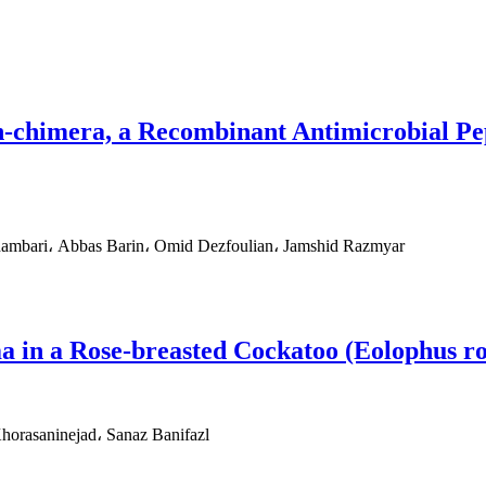
n-chimera, a Recombinant Antimicrobial Pep
ambari، Abbas Barin، Omid Dezfoulian، Jamshid Razmyar
 in a Rose-breasted Cockatoo (Eolophus ros
orasaninejad، Sanaz Banifazl