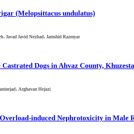
igar (Melopsittacus undulatus)
h، Javad Javid Nezhad، Jamshid Razmyar
he Castrated Dogs in Ahvaz County, Khuzest
aninejad، Arghavan Hejazi
n Overload-induced Nephrotoxicity in Male 