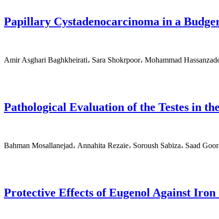
Papillary Cystadenocarcinoma in a Budger
Amir Asghari Baghkheirati، Sara Shokrpoor، Mohammad Hassanzade
Pathological Evaluation of the Testes in t
Bahman Mosallanejad، Annahita Rezaie، Soroush Sabiza، Saad Goor
Protective Effects of Eugenol Against Iro