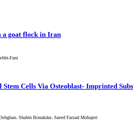
a goat flock in Iran
ebbi-Fani
 Stem Cells Via Osteoblast- Imprinted Subst
ehghan، Shahin Bonakdar، Saeed Farzad Mohajeri