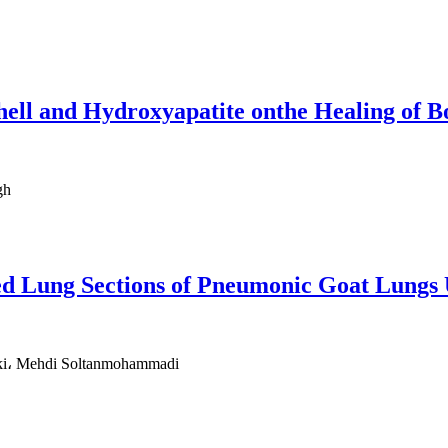
ell and Hydroxyapatite onthe Healing of B
gh
zed Lung Sections of Pneumonic Goat Lung
ki، Mehdi Soltanmohammadi