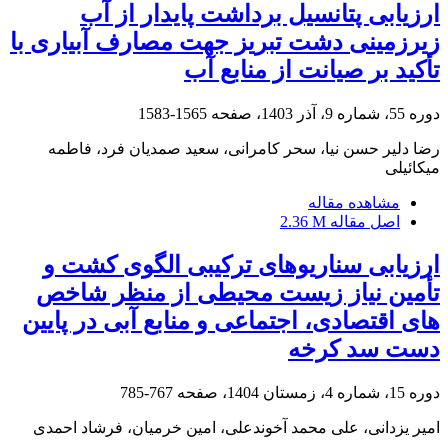
ارزیابی پتانسیل برداشت پایدار از آب
زیرزمینی دشت تبریز جهت مصارف آبیاری با
تأکید بر صیانت از منابع آب
دوره 55، شماره 9، آذر 1403، صفحه
1565-1583
رضا دلیر حسن نیا، سحر کامرانی، سعید صمدیان فرد، فاطمه
میکائیلی
مشاهده مقاله
اصل مقاله
2.36 M
ارزیابی سناریوهای ترکیبی الگوی کشت و
تأمین نیاز زیست محیطی از منظر شاخص
های اقتصادی، اجتماعی و منابع آبی در پایین
دست سد کرخه
دوره 15، شماره 4، زمستان 1404، صفحه
767-785
امیر یزدانی، علی محمد آخوندعلی، امین خرمیان، فرشاد احمدی