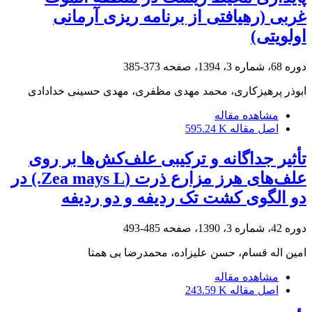
غربی (رهیافتی از برنامه‏ ریزی آرمانی
اولویتی)
دوره 68، شماره 3، 1394، صفحه
373-385
ابوذر پرهیزکاری، محمد مهدی مظفری، مهدی حسینی خدادادی
مشاهده مقاله
اصل مقاله
595.24 K
تأثیر جداگانه و ترکیبی علف‌کش‌ها بر روی
علف‌های هرز مزارع ذرت (Zea mays L.) در
دو الگوی کشت تک ردیفه و دو ردیفه
دوره 42، شماره 3، 1390، صفحه
485-493
امین اله قسام، حسن علیزاده، محمدرضا بی همتا
مشاهده مقاله
اصل مقاله
243.59 K