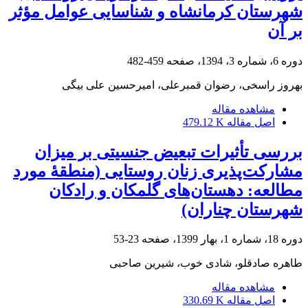
شهرستان کرمانشاه و شناسایی عوامل مؤثر
بر آن
دوره 6، شماره 3، 1394، صفحه
459-482
بهروز راسخی، رضوان قمبرعلی، امیرحسین علی بیگی
مشاهده مقاله
اصل مقاله
479.12 K
بررسی تأثیرات تبعیض جنسیتی بر میزان
مشارکت‌پذیری زنان روستایی (منطقۀ مورد
مطالعه: دهستان‌های گلمکان و رادکان
شهرستان چناران)
دوره 18، شماره 1، بهار 1399، صفحه
23-53
طاهره صادقلو، شادی خوب، شیرین صاحبی
مشاهده مقاله
اصل مقاله
330.69 K