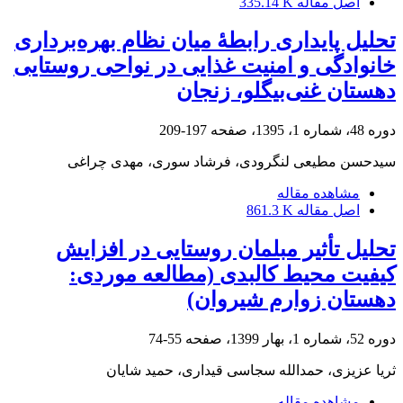
اصل مقاله
335.14 K
تحلیل پایداری رابطۀ میان نظام بهره‌برداری
خانوادگی و امنیت غذایی در نواحی روستایی
دهستان غنی‌بیگلو، زنجان
دوره 48، شماره 1، 1395، صفحه
197-209
سیدحسن مطیعی لنگرودی، فرشاد سوری، مهدی چراغی
مشاهده مقاله
اصل مقاله
861.3 K
تحلیل تأثیر مبلمان روستایی در افزایش
کیفیت محیط کالبدی (مطالعه موردی:
دهستان زوارم شیروان)
دوره 52، شماره 1، بهار 1399، صفحه
55-74
ثریا عزیزی، حمدالله سجاسی قیداری، حمید شایان
مشاهده مقاله