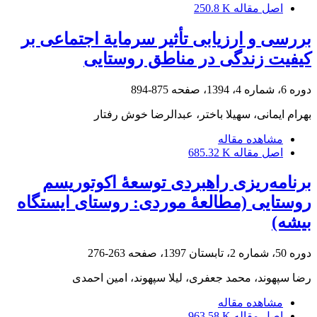
اصل مقاله
250.8 K
بررسی و ارزیابی تأثیر سرمایة اجتماعی بر
کیفیت زندگی در مناطق روستایی
دوره 6، شماره 4، 1394، صفحه
875-894
بهرام ایمانی، سهیلا باختر، عبدالرضا خوش رفتار
مشاهده مقاله
اصل مقاله
685.32 K
برنامه‌ریزی راهبردی توسعۀ اکوتوریسم
روستایی (مطالعۀ موردی: روستای ایستگاه‌
بیشه)
دوره 50، شماره 2، تابستان 1397، صفحه
263-276
رضا سپهوند، محمد جعفری، لیلا سپهوند، امین احمدی
مشاهده مقاله
اصل مقاله
963.58 K