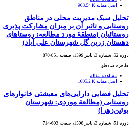
اصل مقاله
968.54 K
تحلیل سبک مدیریت محلی در مناطق
روستایی و تاثیر آن بر میزان مشارکت پذیری
روستائیان (منطقۀ مورد مطالعه: روستاهای
دهستان زرین گل شهرستان علی آباد)
دوره 52، شماره 3، پاییز 1399، صفحه
851-870
طاهره صادقلو
مشاهده مقاله
اصل مقاله
1005.2 K
تحلیل فضایی دارایی‌های معیشتی خانوارهای
روستایی (مطالعة موردی: شهرستان
بوئین‌زهرا)
دوره 51، شماره 3، پاییز 1398، صفحه
693-714