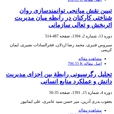
تبیین نقش میانجی توانمندسازی روان
شناختی کارکنان در رابطه میان مدیریت
اثربخش و تعالی سازمانی
دوره 13، شماره 2، 1394، صفحه
487-514
سیروس قنبری، محمد رضا اردلان، فخرالسادات نصیری، ایمان
کریمی
مشاهده مقاله
اصل مقاله
706.55 K
تحلیل رگرسیونی رابطة بین اجزای مدیریت
دانش و عملکرد منابع انسانی
دوره 4، شماره 15، 1391، صفحه
35-50
یعفوب بدری آذرین، میر حسن سید عامری، علی ایمانپور
مشاهده مقاله