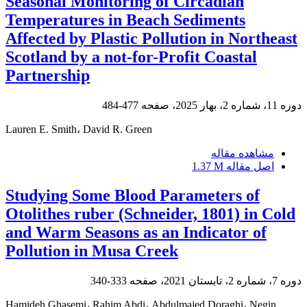
Seasonal Monitoring of Circadian
Temperatures in Beach Sediments
Affected by Plastic Pollution in Northeast
Scotland by a not-for-Profit Coastal
Partnership
دوره 11، شماره 2، بهار 2025، صفحه
477-484
Lauren E. Smith، David R. Green
مشاهده مقاله
اصل مقاله
1.37 M
Studying Some Blood Parameters of
Otolithes ruber (Schneider, 1801) in Cold
and Warm Seasons as an Indicator of
Pollution in Musa Creek
دوره 7، شماره 2، تابستان 2021، صفحه
333-340
Hamideh Ghasemi، Rahim Abdi، Abdulmajed Doraghi، Negin