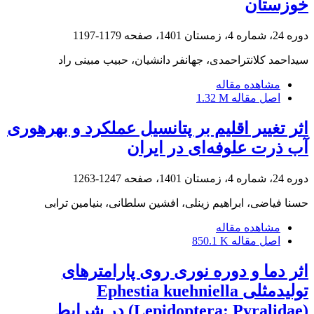
خوزستان
دوره 24، شماره 4، زمستان 1401، صفحه
1179-1197
سیداحمد کلانتراحمدی، جهانفر دانشیان، حبیب مبینی راد
مشاهده مقاله
اصل مقاله
1.32 M
اثر تغییر اقلیم بر پتانسیل عملکرد و بهره‏وری
آب ذرت علوفه‌ای در ایران
دوره 24، شماره 4، زمستان 1401، صفحه
1247-1263
حسنا فیاضی، ابراهیم زینلی، افشین سلطانی، بنیامین ترابی
مشاهده مقاله
اصل مقاله
850.1 K
اثر دما و دوره نوری روی پارامترهای
تولیدمثلی Ephestia kuehniella
(Lepidoptera: Pyralidae) در شرایط