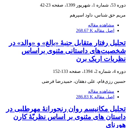
دوره 53، شماره 1، شهریور 1399، صفحه
23-42
مریم حق شناس، داود اسپرهم
مشاهده مقاله
اصل مقاله
268.67 K
تحلیل رفتار متقابل جنبۀ «بالغ» و «والد» در
شخصیت‌های داستانی مثنوی براساس
نظریات اریک برن
دوره 4، شماره 2، 1394، صفحه
133-152
حسین رزی‌فام، علی دهقان، حمیدرضا فرضی
مشاهده مقاله
اصل مقاله
286.83 K
تحلیل مکانیسم روان رنجورانۀ مهرطلبی در
داستان های مثنوی بر اساس نظریّۀ کارن
هورنای