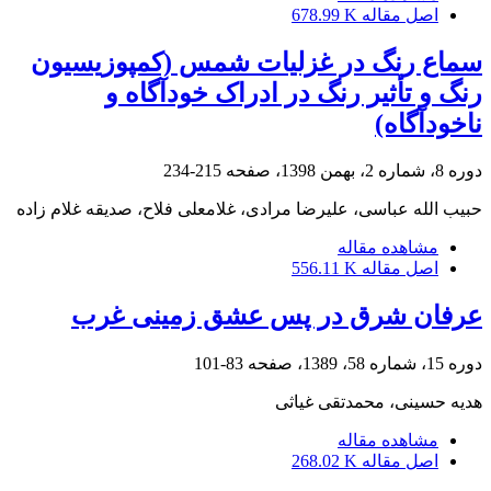
اصل مقاله
678.99 K
سماع رنگ در غزلیات شمس (کمپوزیسیون
رنگ و تأثیر رنگ در ادراک خودآگاه و
ناخودآگاه)
دوره 8، شماره 2، بهمن 1398، صفحه
215-234
حبیب الله عباسی، علیرضا مرادی، غلامعلی فلاح، صدیقه غلام زاده
مشاهده مقاله
اصل مقاله
556.11 K
عرفان شرق در پس عشق زمینی غرب
دوره 15، شماره 58، 1389، صفحه
83-101
هدیه حسینی، محمدتقی غیاثی
مشاهده مقاله
اصل مقاله
268.02 K