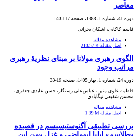
معاصر
دوره 41، شماره 1، 1388، صفحه
117-140
قاسم کاکایی، اشکان بحرانی
مشاهده مقاله
اصل مقاله
210.57 K
الگوی رهبری مولانا بر مبنای نظریۀ رهبری
مراتب وجود
دوره 24، شماره 1، بهار 1405، صفحه
19-33
فاطمه علوی متین، عباس‌علی رستگار، حسن عابدی جعفری،
محسن شفیعی نیگابادی
مشاهده مقاله
اصل مقاله
1.39 M
بررسی تطبیقی آگنوستیسیسم در قصیده
«طلاسم» ایلیا ابوماضی و غزل «من این