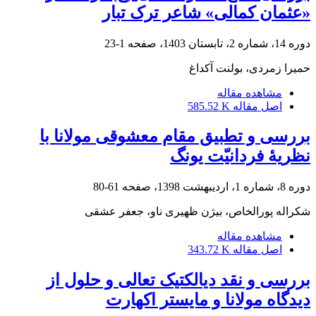
«عثمان کمالی» شاعر ترک تبار
دوره 14، شماره 2، تابستان 1403، صفحه
1-23
حمیرا زمردی، بولنت آکداغ
مشاهده مقاله
اصل مقاله
585.52 K
بررسی و تطبیق مقام معشوقی مولانا با
نظریۀ فردانیّت یونگ
دوره 8، شماره 1، اردیبهشت 1398، صفحه
61-80
شکراله پورالخاص، بیژن ظهیری ناو، جعفر عشقی
مشاهده مقاله
اصل مقاله
343.72 K
بررسی و نقد دیالکتیک تعالی و حلول از
دیدگاه مولانا و مایستر اکهارت