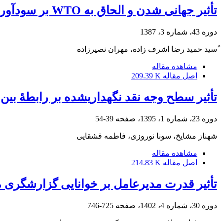
تأثیر جهانی شدن و الحاق به WTO بر سودآوری صنایع
دوره 43، شماره 3، 1387
ُسید حمید رضا اشرف زاده، مهران نصیرزاده
مشاهده مقاله
اصل مقاله
209.39 K
تأثیر سطح وجه نقد نگهداری‎شده بر رابطۀ بین بازدهی و سرمایۀ در گردش
دوره 23، شماره 1، 1395، صفحه
39-54
شهناز مشایخ، سونا نوروزی، فاطمه قشقایی
مشاهده مقاله
اصل مقاله
214.83 K
تأثیر قدرت مدیرعامل بر خوانایی گزارشگری 
دوره 30، شماره 4، 1402، صفحه
725-746