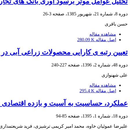
تحلیل عوامل موثر برسود آوری بانک های تجاری
دوره 8، شماره 21، شهریور 1385، صفحه
3-26
حسن باقری
مشاهده مقاله
اصل مقاله
280.09 K
تعیین رتبه ی کارایی محصولات زراعی آبی در
دوره 48، شماره 2، 1396، صفحه
227-240
علی شهنوازی
مشاهده مقاله
اصل مقاله
295.4 K
عملکرد، حساسیت به آسیت و بازده اقتصادی در 
دوره 18، شماره 1، 1395، صفحه
85-94
علیرضا عموئیان خاوه، محمد امیر کریمی ترشیزی، فرید شریعتمداری