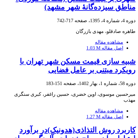
مناطق سیزده‌گانۀ شهر مشهد)
دوره 4، شماره 4، 1395، صفحه
717-742
طاهره صادقلو، مهدی بازرگان
مشاهده مقاله
اصل مقاله
1.03 M
شبیه سازی قیمت مسکن شهر تهران با
رویکرد مبتنی بر عامل فضایی
دوره 58، شماره 1، بهار 1402، صفحه
151-183
میرحسین موسوی، اوین خضری، حسین راغفر، کبری سنگری
مهذب
مشاهده مقاله
اصل مقاله
1.27 M
کاربرد روش التذاذی(هدونیک)در برآورد