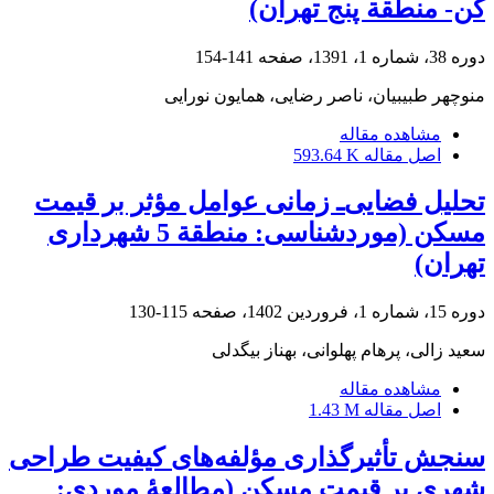
کن- منطقة پنج تهران)
دوره 38، شماره 1، 1391، صفحه
141-154
منوچهر طبیبیان، ناصر رضایی، همایون نورایی
مشاهده مقاله
اصل مقاله
593.64 K
تحلیل فضایی‌ـ زمانی عوامل مؤثر بر قیمت
مسکن (موردشناسی: منطقة 5 شهرداری
تهران)
دوره 15، شماره 1، فروردین 1402، صفحه
115-130
سعید زالی، پرهام پهلوانی، بهناز بیگدلی
مشاهده مقاله
اصل مقاله
1.43 M
سنجش تأثیرگذاری مؤلفه‌های کیفیت طراحی
شهری بر قیمت مسکن (مطالعۀ موردی: