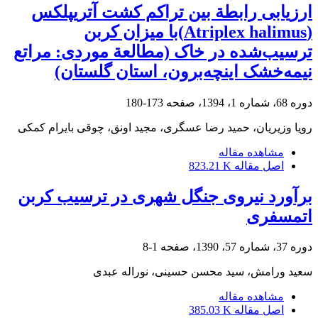
ارزیابی رابطة بین تراکم کشت آتریپلکس
(Atriplex halimus)با میزان کربن
ترسیب‌شده در خاک (مطالعة موردی: مراتع
نیمه‌‌خشک اینچه‌برون، استان گلستان)
دوره 68، شماره 1، 1394، صفحه
173-180
رویا وزیریان، حمید رضا عسگری، مجید اونق، چوقی بایرام کمکی
مشاهده مقاله
اصل مقاله
823.21 K
برآورد نیروی جنگل شهری در ترسیب کربن
اتمسفری
دوره 37، شماره 57، 1390، صفحه
1-8
سعید ورامش، سید محسن حسینی، نوراله عبدی
مشاهده مقاله
اصل مقاله
385.03 K