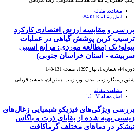
زینب جعفریان، لیلا طایفه سیدعلیخوانی، رضا تمرتاش
مشاهده مقاله
اصل مقاله
384.01 K
بررسی و مقایسه ارزش اقتصادی کارکرد
ترسیب کربن پوشش گیاهی در عملیات
بیولوژیک (مطالعه موردی: مراتع استپی
سربیشه - استان خراسان جنوبی)
دوره 44، شماره 1، بهار 1397، صفحه
131-148
شفق رستگار، زینب نجف پور، زینب جعفریان، جمشید قربانی
مشاهده مقاله
اصل مقاله
1.21 M
بررسی ویژگی‌های فیزیکو شیمیایی زغال‌های
زیستی‌ تهیه شده از بقایای ذرت و باگاس
نیشکر در دماهای مختلف گرماکافت