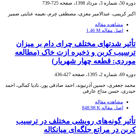
دوره 50، شماره 3، مرداد 1398، صفحه
725-739
اکبر کریمی، عبدالامیر معزی، مصطفی چرم، نعیمه عنایتی ضمیر
مشاهده مقاله
اصل مقاله
1.46 M
تأثیر شدت‏های مختلف چرای دام بر میزان
ترسیب کربن و ذخیره ازت خاک (مطالعه
موردی: قطعه چهار شهریار)
دوره 69، شماره 2، 1395، صفحه
427-436
محمد جعفری، حسین آذرنیوند، احمد صادقی پور، نادیا کمالی، احمد
حیدری، حسن مداح عارفی
مشاهده مقاله
اصل مقاله
848.98 K
تأثیر گونه‌های رویشی مختلف در ترسیب
کربن در مراتع جلگه‌ای میانکاله