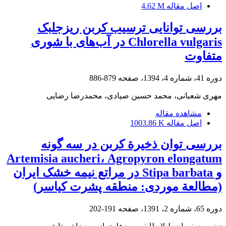
اصل مقاله
4.62 M
بررسی توانایی ترسیب کربن ریزجلبک
Chlorella vulgaris در آب‌های با شوری
متفاوت
دوره 41، شماره 4، 1394، صفحه
879-886
مهری شعبانی، محمد حسین صیادی، محمدرضا رضایی
مشاهده مقاله
اصل مقاله
1003.86 K
بررسی توان ذخیرة کربن در سه گونه
Artemisia aucheri، Agropyron elongatum
و Stipa barbata در مراتع نیمه خشک ایران
(مطالعة موردی: منطقه پشرت کیاسر)
دوره 65، شماره 2، 1391، صفحه
191-202