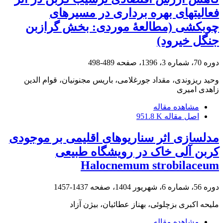
فعالیتهای بهره برداری در مسیرهای
چوبکشی (مطالعۀ موردی: بخش گرازبن
جنگل خیرود)
دوره 70، شماره 3، 1396، صفحه
489-498
وحید ریزوندی، مقداد جورغلامی، باریس مجنونیان، قوام الدین
زاهدی امیری
مشاهده مقاله
اصل مقاله
951.8 K
مدل‏سازی اثر سناریوهای اقلیمی بر موجودی
کربن آلی خاک در رویشگاه طبیعی
Halocnemum strobilaceum
دوره 56، شماره 6، شهریور 1404، صفحه
1437-1457
ملیحه اکبری بزچلوئی، بهناز عطائیان، بیژن آزاد
مشاهده مقاله