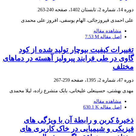
دوره 14، شماره 2، تابستان 1402، صفحه
240-263
علی احمدی فیروزجائی، الهام یوسفی، افروز علی محمدی
مشاهده مقاله
اصل مقاله
7.53 M
تغییرات کیفیت بیوچار تولید شده از کود
گاوی در طی فرایند پیرولیز آهسته در دماهای
مختلف
دوره 47، شماره 2، 1395، صفحه
259-267
مهدی بهشتی، حسینعلی علیخانی، بابک متشرع زاده، لیلا محمدی
مشاهده مقاله
اصل مقاله
630.1 K
ذخیرۀ کربن و رابطة آن با ویژگی های
فیزیکی و شیمیایی در خاک کاربری های