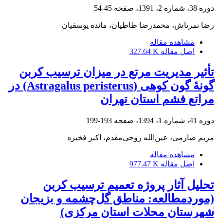
دوره 38، شماره 2، 1391، صفحه
45-54
رضا تمرتاش، محمدرضا طاطیان، مائده یوسفیان
مشاهده مقاله
اصل مقاله
327.64 K
تأثیر مدیریت مرتع در میزان ترسیب کربن
گونۀ گون کوهی (Astragalus peristerus) در
مراتع فشم استان تهران
دوره 41، شماره 1، 1394، صفحه
193-199
مریم صارمی، عین‌الله روحی‌مقدم، اکبر فخیره
مشاهده مقاله
اصل مقاله
977.47 K
تحلیل آثار پروژه تعمیم ترسیب کربن
(موردمطالعه: مناطق گل‌چشمه و بزیجان
شهرستان محلات استان مرکزی)