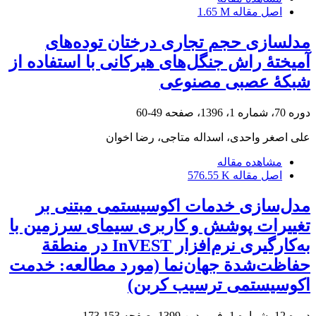
اصل مقاله
1.65 M
مدلسازی حجم تجاری درختان توده‌های
آمیختۀ راش جنگل‌های هیرکانی با استفاده از
شبکۀ عصبی مصنوعی
دوره 70، شماره 1، 1396، صفحه
49-60
علی اصغر واحدی، اسداله متاجی، رضا اخوان
مشاهده مقاله
اصل مقاله
576.55 K
مدل‌سازی خدمات اکوسیستمی مبتنی بر
تغییرات پوشش و کاربری سیمای سرزمین با
به‌کارگیری نرم‌افزار InVEST در منطقة
حفاظت‌شدة جهان‌نما (مورد مطالعه: خدمت
اکوسیستمی ترسیب کربن)
دوره 12، شماره 1، فروردین 1399، صفحه
153-173