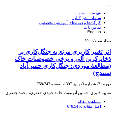
فهرست نشریات
سامانه نشر کتاب
کارگاه‌ها و دوره‌های آموزشی تخصصی
تماس با ما
English
تعداد مقالات:
30
اثر تغییر کاربری مرتع به جنگل‌کاری بر
ذخایرکربن آلی و برخی خصوصیات خاک
(مطالعۀ موردی: جنگل‌کاری حسن‌آباد
سنندج)
دوره 71، شماره 3، پاییز 1397، صفحه
747-758
نسیبه قنبری، حسین آذرنیوند، حامد جنیدی جعفری، محمد جعفری
مشاهده مقاله
اصل مقاله
678.54 K