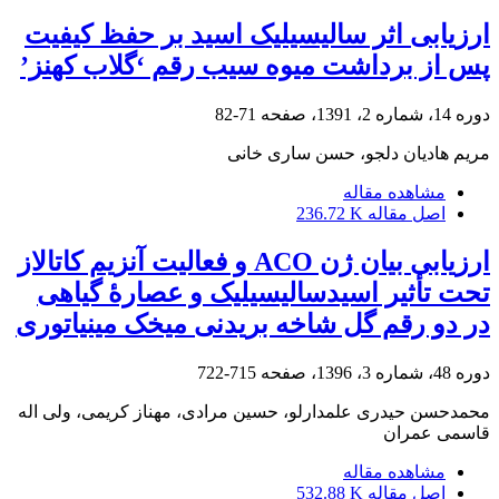
ارزیابی اثر سالیسیلیک اسید بر حفظ کیفیت
پس از برداشت میوه سیب رقم ‘گلاب کهنز’
دوره 14، شماره 2، 1391، صفحه
71-82
مریم هادیان دلجو، حسن ساری خانی
مشاهده مقاله
اصل مقاله
236.72 K
ارزیابی بیان ژن ACO و فعالیت آنزیم کاتالاز
تحت تأثیر اسیدسالیسیلیک و عصارۀ گیاهی
در دو رقم گل شاخه بریدنی میخک مینیاتوری
دوره 48، شماره 3، 1396، صفحه
715-722
محمدحسن حیدری علمدارلو، حسین مرادی، مهناز کریمی، ولی اله
قاسمی عمران
مشاهده مقاله
اصل مقاله
532.88 K