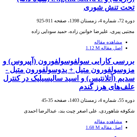
تحت تنش شوری
دوره 72، شماره 4، زمستان 1398، صفحه
911-925
مجتبی پیری، علیرضا خوانین زاده، حمید سودایی زاده
مشاهده مقاله
اصل مقاله
1.12 M
بررسی کارایی سولفوسولفورون (آپیروس) و
مزوسولفورون متیل + یدوسولفورون متیل -
سدیم (آتلانتیس) و اسید سالیسیلیک در کنترل
علف‌های هرز گندم
دوره 55، شماره 4، زمستان 1403، صفحه
35-45
شکوفه شاهوردی، علی اصغر چیت بند، عبدالرضا احمدی
مشاهده مقاله
اصل مقاله
1.68 M