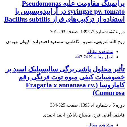
پرایمینگ مقاومت علیه Pseudomonas
syringae pv. tomato در آرابیدوپسیس با
استفاده از ترکیب‌های فرار Bacillus subtilis
دوره 47، شماره 2، 1395، صفحه
293-301
روح الله شریفی، نسرین کاظمی، مسعود احمدزاده، کیوان بهبودی
مشاهده مقاله
اصل مقاله
447.74 K
تأثیر محلول پاشی برگی سالیسیلیک اسید بر
خصوصیات کیفی میوه توت فرنگی رقم
کاماروسا (Fragaria x annanasa cv.
Camarosa)
دوره 45، شماره 4، 1393، صفحه
325-334
فاطمه آقایی فرد، مصباح بابالار، احمد احمدی
مشاهده مقاله