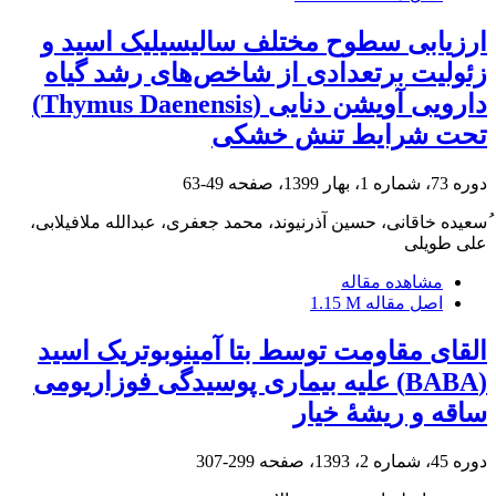
ارزیابی سطوح مختلف سالیسیلیک اسید و
زئولیت برتعدادی از شاخص‌های رشد گیاه
دارویی آویشن دنایی (Thymus Daenensis‌)
تحت شرایط تنش خشکی
دوره 73، شماره 1، بهار 1399، صفحه
49-63
ُسعیده خاقانی، حسین آذرنیوند، محمد جعفری، عبدالله ملافیلابی،
علی طویلی
مشاهده مقاله
اصل مقاله
1.15 M
القای مقاومت توسط بتا آمینوبوتریک اسید
(BABA) علیه بیماری پوسیدگی فوزاریومی
ساقه و ریشۀ خیار
دوره 45، شماره 2، 1393، صفحه
299-307