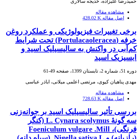
حمیدرضا علیزاده، خدیجه سالاری
مشاهده مقاله
اصل مقاله
428.02 K
برخی تغییرات فیزیولوژیکی و عملکرد روغن
خرفه (Portulacaoleracea) تحت شرایط
کم‌آبی در واکنش به سالیسیلیک اسید و
ابسیزیک اسید
دوره 51، شماره 2، تابستان 1399، صفحه
49-61
مهدی پناهیان کیوی، مرتضی اعلمی میلانی، اباذر عباسی
مشاهده مقاله
اصل مقاله
728.63 K
بررسی تأثیر سالیسیلیک اسید بر جوانه‌زنی
سه گونۀ L. Cynara scolymus (کنگر
فرنگی)، Foeniculum vulgare .Mill
(رازیانه) و Nigella sativa L. (سیاه دانه)