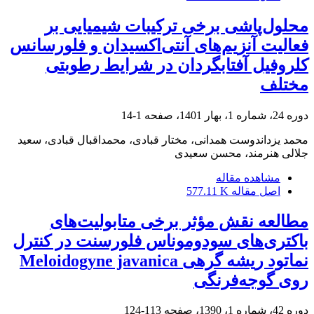
محلول‌پاشی برخی ترکیبات شیمیایی بر
فعالیت آنزیم‌های آنتی‌اکسیدان و فلورسانس
کلروفیل آفتابگردان در شرایط رطوبتی
مختلف
دوره 24، شماره 1، بهار 1401، صفحه
1-14
محمد یزداندوست همدانی، مختار قبادی، محمداقبال قبادی، سعید
جلالی هنرمند، محسن سعیدی
مشاهده مقاله
اصل مقاله
577.11 K
مطالعه نقش مؤثر برخی متابولیت‌های
باکتری‌های سودوموناس فلورسنت در کنترل
نماتود ریشه گرهی Meloidogyne javanica
روی گوجه‌فرنگی
دوره 42، شماره 1، 1390، صفحه
113-124