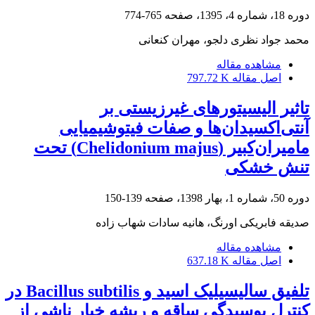
دوره 18، شماره 4، 1395، صفحه
765-774
محمد جواد نظری دلجو، مهران کنعانی
مشاهده مقاله
اصل مقاله
797.72 K
تاثیر الیسیتورهای غیرزیستی بر
آنتی‌اکسیدان‌ها و صفات فیتوشیمیایی
مامیران‌کبیر (Chelidonium majus) تحت
تنش خشکی
دوره 50، شماره 1، بهار 1398، صفحه
139-150
صدیقه فابریکی اورنگ، هانیه سادات شهاب زاده
مشاهده مقاله
اصل مقاله
637.18 K
تلفیق سالیسیلیک اسید و Bacillus subtilis در
کنترل پوسیدگی ساقه و ریشه خیار ناشی از