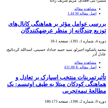
سمیرا نبی افجدی، مریم شریف زاده
مشاهده مقاله
اصل مقاله
1.44 M
بررسی عوامل مؤثر بر هماهنگی کانال‌های
توزیع چندگانه از منظر عرضه‎کنندگان
دوره 4، شماره 1، 1391، صفحه
1-18
محمد باشکوه اجیرلو، سید حمید خداداد حسینی، اسدالله کردنائیج،
عادل آذر
مشاهده مقاله
اصل مقاله
431.88 K
تأثیرتمرینات منتخب اسپارک بر تعادل و
هماهنگی کودکان مبتلا به طیف اوتیسم: یک
مطالعۀ نیمه‌تجربی
دوره 9، شماره 2، 1396، صفحه
173-180