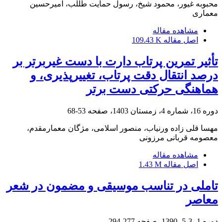
محبوبه غیور، محمود شیخ، رسول حمایت طللب، امیرحسین
معماری
مشاهده مقاله
اصل مقاله
109.43 K
تأثیر تمرین پرتاب دارت با دست غیربرتر بر
درصد انتقال دقت پرتاب، تغییرپذیری، و
هماهنگی حرکتی دست برتر
دوره 16، شماره 4، زمستان 1403، صفحه
53-68
مهسا قلی زاده ورنیاب، منصور اسلامی، مژگان معمارمقدم،
معصومه قربانی مرزونی
مشاهده مقاله
اصل مقاله
1.43 M
تاملی در تناسب موسیقی و مضمون در شعر
معاصر
دوره 1، 3-5، 1390، صفحه
277-294