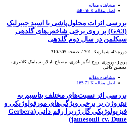
مشاهده مقاله
اصل مقاله
440.56 K
بررسی اثرات محلول‌پاشی با اسید جیبرلیک
(GA3) بر روی برخی شاخص‌های گلدهی
سیکلمن‌ در سال دوم گلدهی
دوره 43، شماره 3، 1391، صفحه
305-310
پرویز نوروزی، روح انگیز نادری، مصباح بابالار، سیامک کلانتری،
محسن کافی
مشاهده مقاله
اصل مقاله
165.71 K
بررسی اثر نسبت‌های مختلف پتاسیم به
نیتروژن بر برخی ویژگی‌های مورفولوژیکی و
فیزیولوژیکی گل ‏ژربرا رقم دانی (‏Gerbera
jamesonii cv. Dune‏)‏