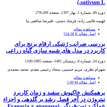
sativum L.)
دوره 49، شماره 1، بهار 1397، صفحه
269-278
فهیمه قائمی زاده، فرشاد دشتی، علیرضا شافعی نیا
مشاهده مقاله
اصل مقاله
534.38 K
بررسی ضرایب ژنتیکی ارقام برنج برای
کاربرد در مدل های شبیه سازی گیاه زراعی
دوره 24، شماره 4، زمستان 1401، صفحه
1085-1100
شهرام نظری، مریم حسینی، سجاد رحیمی مقدم، محمد محمدی
مشاهده مقاله
اصل مقاله
1.09 M
برهمکنش خاکپوش سفید و زمان کاربرد
نیتروژن در آخر فصل رشد بر گلدهی و اجزاء
عملکرد توت‌فرنگی (Fragaria × ananassa