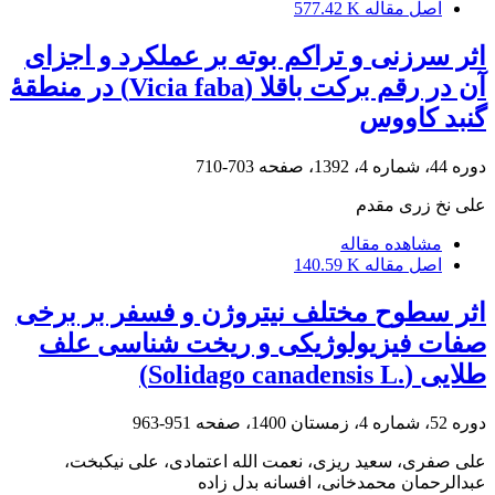
اصل مقاله
577.42 K
اثر سرزنی و تراکم بوته بر عملکرد و اجزای
آن در رقم برکت باقلا (Vicia faba) در منطقۀ
گنبد کاووس
دوره 44، شماره 4، 1392، صفحه
703-710
علی نخ زری مقدم
مشاهده مقاله
اصل مقاله
140.59 K
اثر سطوح مختلف نیتروژن و فسفر بر برخی
صفات فیزیولوژیکی و ریخت شناسی علف
طلایی ‏(‏Solidago canadensis L.‎‏)‏
دوره 52، شماره 4، زمستان 1400، صفحه
951-963
علی صفری، سعید ریزی، نعمت الله اعتمادی، علی نیکبخت،
عبدالرحمان محمدخانی، افسانه بدل زاده