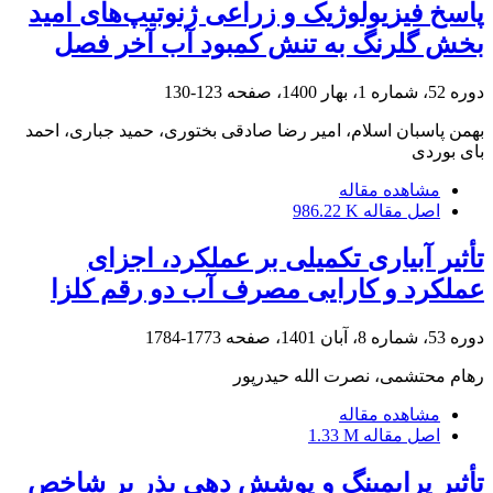
پاسخ فیزیولوژیک و زراعی ژنوتیپ‌های امید
بخش گلرنگ به تنش کمبود آب آخر فصل
دوره 52، شماره 1، بهار 1400، صفحه
123-130
بهمن پاسبان اسلام، امیر رضا صادقی بختوری، حمید جباری، احمد
بای بوردی
مشاهده مقاله
اصل مقاله
986.22 K
تأثیر آبیاری تکمیلی بر عملکرد، اجزای
عملکرد و کارایی مصرف آب دو رقم کلزا
دوره 53، شماره 8، آبان 1401، صفحه
1773-1784
رهام محتشمی، نصرت الله حیدرپور
مشاهده مقاله
اصل مقاله
1.33 M
تأثیر پرایمینگ و پوشش دهی بذر بر شاخص