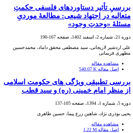
بررسیِ تأثیر دستاوردهای فلسفی حکمتِ
متعالیه در اجتهاد شیعی: مطالعۀ موردیِ
مسئلۀ «وحدتِ وجود»
دوره 21، شماره 2، اسفند 1402، صفحه
167-190
علی اردشیر لاریجانی، سید مصطفی محقق داماد، محمدحسین
مطهری فریمانی
مشاهده مقاله
اصل مقاله
540.07 K
بررسی تطبیقی ویژگی های حکومت اسلامی
از منظر امام خمینی (ره) و سید قطب
دوره 5، شماره 1، 1394، صفحه
105-137
یحیی بوذری نژاد، شاهین زرع پیما، حسین طاهری
مشاهده مقاله
اصل مقاله
1.22 M