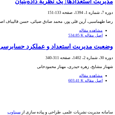
مدیریت استعدادها: یک نظریۀ داده‌بنیان
دوره 7، شماره 1، 1394، صفحه
133-151
رضا طهماسبی، آرین قلی پور، محمد صادق ضیائی، حسن قالیباف اص
مشاهده مقاله
اصل مقاله
534.85 K
وضعیت مدیریت استعداد و عملکرد حسابرس
دوره 30، شماره 2، 1402، صفحه
311-340
شهناز مشایخ، زهره حیدری، مهناز محمودخانی
مشاهده مقاله
اصل مقاله
603.41 K
سامانه مدیریت نشریات علمی.
طراحی و پیاده سازی از
سیناوب