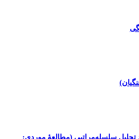
گی
گیان)
د تحلیل سلسله‌مراتبی (مطالعۀ موردی: