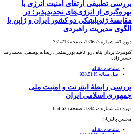
بررسی تطبیقی ارتقای امنیت انرژی با
بهره‌گیری از انرژی‌های تجدیدپذیر؛ در
مقایسۀ ژئوپلیتیکی دو کشور ایران و ژاپن با
الگوی مدیریت راهبردی
دوره 49، شماره 3، 1396، صفحه
713-731
کیومرث یزدان پناه درو، ناهید پوررستمی، ریحانه یوسفی، محمدرضا
حسین‌زاده
مشاهده مقاله
اصل مقاله
938.51 K
بررسی رابطۀ اینترنت و امنیت ملی
جمهوری اسلامی ایران
دوره 45، شماره 3، 1394، صفحه
635-654
محسن پالیزبان
مشاهده مقاله