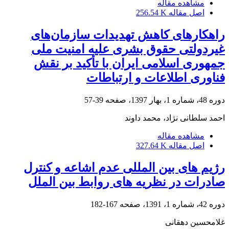
مشاهده مقاله
اصل مقاله
256.54 K
راهکارهای کاهش تهدیدات سازمان‌های
غیردولتی حقوق بشری علیه امنیت ملی
جمهوری اسلامی ایران با تأکید بر نقش
فناوری اطلاعات و ارتباطات
دوره 48، شماره 1، بهار 1397، صفحه
39-57
احمد سلطانی نژاد، محمد داوند
مشاهده مقاله
اصل مقاله
327.64 K
رژیم های بین المللی عدم اشاعه و کنترل
صادرات در نظریه های روابط بین الملل
دوره 42، شماره 1، 1391، صفحه
167-182
غلامحسین دهقانی