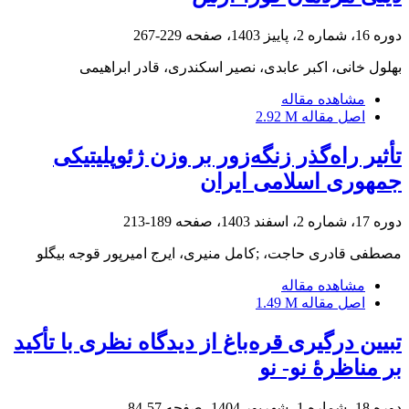
دوره 16، شماره 2، پاییز 1403، صفحه
229-267
بهلول خانی، اکبر عابدی، نصیر اسکندری، قادر ابراهیمی
مشاهده مقاله
اصل مقاله
2.92 M
تأثیر راه‌گذر زنگه‌زور بر وزن ژئوپلیتیکی
جمهوری اسلامی ایران
دوره 17، شماره 2، اسفند 1403، صفحه
189-213
مصطفی قادری حاجت، ;کامل منیری، ایرج امیرپور قوجه بیگلو
مشاهده مقاله
اصل مقاله
1.49 M
تبیین درگیری قره‌باغ از دیدگاه نظری با ‌تأکید
بر مناظرۀ نو- نو
دوره 18، شماره 1، شهریور 1404، صفحه
57-84