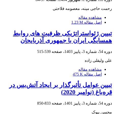
رحمت حاجی مینه، معصومه فلاحتی
مشاهده مقاله
اصل مقاله
1.23 M
تبیین ژئواستراتژیکی ظرفیت های روابط
همسایگی ایران با جمهوری آذربایجان
دوره 54، شماره 3، پاییز 1403، صفحه
539-515
علی ولیقلی زاده
مشاهده مقاله
اصل مقاله
475 K
تبیین عوامل تأثیرگذار بر ایجاد آتش‌بس در
قره‌باغ (نوامبر 2020)
دوره 54، شماره 3، پاییز 1401، صفحه
833-850
محسن بیوک