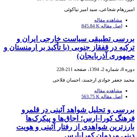
امیررهام شجاعی، سید امیر نیاکوئی
مشاهده مقاله
اصل مقاله
845.84 K
بررسی تطبیقی سیاست خارجی ایران و
ترکیه در قفقاز جنوبی (با تأکید بر ارمنستان و
جمهوری آذربایجان)
دوره 8، شماره 2، 1394، صفحه
211-228
محمد جعفر جوادی ارجمند، احسان فلاحی
مشاهده مقاله
اصل مقاله
563.75 K
بررسی و تحلیل شواهد آئینی در قلمرو
فرهنگ کورا-ارس؛ اجاق‌ها و پیکرک‌ها
بارزترین شواهدی از رفتار آئینی و هویت
دینی مردمان کورا-ارس