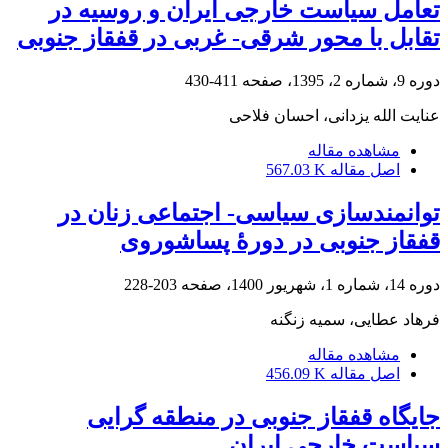
تعامل سیاست خارجی ایران و روسیه در
تقابل با محور شرقی- غربی در قفقاز جنوبی
دوره 9، شماره 2، 1395، صفحه
411-430
عنایت الله یزدانی، احسان فلاحی
مشاهده مقاله
اصل مقاله
567.03 K
توانمندسازی سیاسی- اجتماعی زنان در
قفقاز جنوبی در دورۀ پساشوروی
دوره 14، شماره 1، شهریور 1400، صفحه
203-228
فرهاد عطایی، سمیه زنگنه
مشاهده مقاله
اصل مقاله
456.09 K
جایگاه قفقاز جنوبی در منطقه گرایی
سیاست خارجی ایران