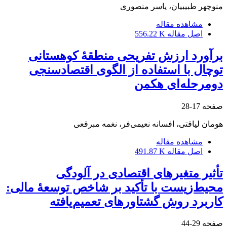
منوچهر طبیبیان، یاسر منصوری
مشاهده مقاله
اصل مقاله
556.22 K
برآورد ارزش تفریحی منطقۀ کوهستانی
توچال با استفاده از الگوی اقتصادسنجی
دو‌مرحله‌ای هکمن
صفحه
17-28
هومان لیاقتی، افسانه نعیمی‌فر، نغمه مبرقعی
مشاهده مقاله
اصل مقاله
491.87 K
تأثیر متغیرهای اقتصادی در آلودگی
محیط‌زیست با تأکید بر شاخص توسعۀ مالی:
کاربرد روش گشتاورهای تعمیم‌یافته
صفحه
29-44