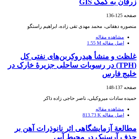
زرقان به کمک GIS
صفحه
125-136
منصوره دهقانی، محمد مهدی تقی زاده، ابراهیم راستگو
مشاهده مقاله
اصل مقاله
1.55 M
غلظت و منشأ هیدروکربن‌های نفتی کل
(TPH) در رسوبات ساحلی جزیرۀ خارک در
خلیج فارس
صفحه
137-148
حمیده سادات میروکیلی، ناصر حاجی زاده ذاکر
مشاهده مقاله
اصل مقاله
813.73 K
مطالعة آزمایشگاهی اثر نانوذرات آهن بر
حذف آرسنیک در محیط آبی