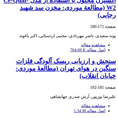
اکسیژن محلول با استفاده از مدل Ce-Qual-
W2 (مطالعة موردی: مخزن سد شهید
رجایی)
صفحه
171-180
پونه سعیدی، ناصر مهردادی، مجتبی اردستانی، اکبر باغوند
مشاهده مقاله
اصل مقاله
764.69 K
سنجش و ارزیابی ریسک آلودگی فلزات
سنگین در هوای تهران (مطالعۀ موردی:
خیابان انقلاب)
صفحه
181-192
علیرضا نورپور، آرش صدری جهانشاهی
مشاهده مقاله
اصل مقاله
1.34 M