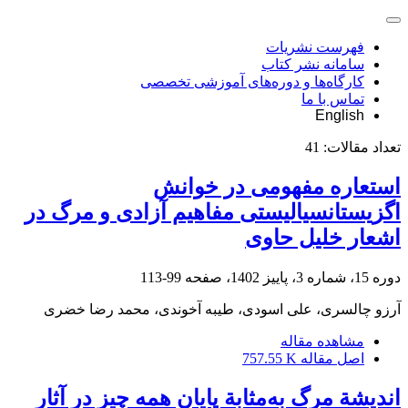
فهرست نشریات
سامانه نشر کتاب
کارگاه‌ها و دوره‌های آموزشی تخصصی
تماس با ما
English
تعداد مقالات:
41
استعاره مفهومی در خوانش
اگزیستانسیالیستی مفاهیم آزادی و مرگ در
اشعار خلیل حاوی
دوره 15، شماره 3، پاییز 1402، صفحه
99-113
آرزو چالسری، علی اسودی، طیبه آخوندی، محمد رضا خضری
مشاهده مقاله
اصل مقاله
757.55 K
اندیشة مرگ به‌مثابة پایان همه چیز در آثار