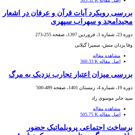
اصل مقاله
305.32 K
بررسی رویکرد آیات قرآن و عرفان در اشعار
مجیدامجد و سهراب سپهری
دوره 23، شماره 1، فروردین 1397، صفحه
255-273
وفا یزدان منش، سمیرا گیلانی
مشاهده مقاله
اصل مقاله
360.33 K
بررسی میزان اعتبار تجارب نزدیک به مرگ
دوره 19، شماره 4، زمستان 1401، صفحه
489-500
سید جابر موسوی راد
مشاهده مقاله
اصل مقاله
505.75 K
برساخت اجتماعی پروبلماتیک حضور