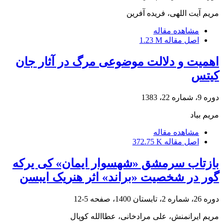
مریم آیت اللهی، فریده آفرین
مشاهده مقاله
اصل مقاله
1.23 M
اهمیت و دلالت موضوعی مرگ در آثار جان
کیتس
دوره 9، شماره 22، 1383
مریم بیاد
مشاهده مقاله
اصل مقاله
372.75 K
بازتاب سرمشق «شهسوار ایمان» کی یرکه
گور در شخصیت «براند» اثر هنریک ایبسن
دوره 26، شماره 2، تابستان 1400، صفحه
5-12
مریم ایرانمنش، علی مرادخانی، عطاالله کوپال