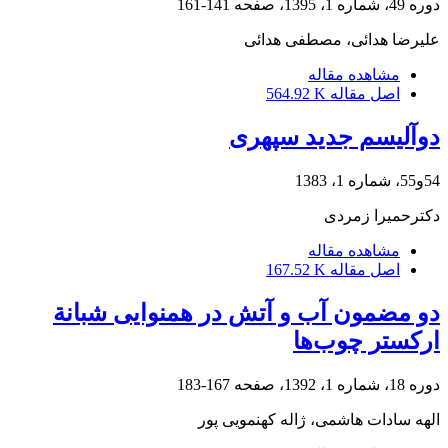
دوره 49، شماره 1، 1395، صفحه
141-161
علیرضا هدائی، مصطفی هدائی
مشاهده مقاله
اصل مقاله
564.92 K
دوآلیسم جدید سپهری
54و55، شماره 1، 1383
دکترحمیرا زمردى
مشاهده مقاله
اصل مقاله
167.52 K
دو مضمون آب و آتش در همنوایی شبانة
ارکستر چوب‌ها
دوره 18، شماره 1، 1392، صفحه
167-183
الهه سادات هاشمی، ژاله کهنمویی پور