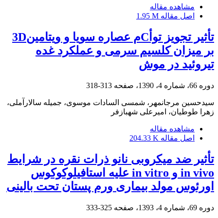
مشاهده مقاله
اصل مقاله
1.95 M
تأثیر تجویز توأCم عصاره سویا و ویتامین‌3D
بر میزان کلسیم سرمی و عملکرد غده
تیروئید در موش
دوره 66، شماره 4، 1390، صفحه
313-318
سیدحسین مرجانمهر، شمسی السادات موسوی، جمیله سالارآملی،
زهرا طوطیان، امیرعلی شهبازفر
مشاهده مقاله
اصل مقاله
204.33 K
تأثیر ضد میکروبی نانو ذرات نقره در شرایط
in vivo و in vitro علیه استافیلوکوکوس
اورئوس مولد بیماری ورم پستان تحت بالینی
دوره 69، شماره 4، 1393، صفحه
325-333