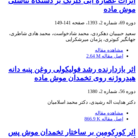
اثرات عصاره آبی گلرنگ بر دستگاه تناسلی
موش ماده
دوره 69، شماره 2، 1393، صفحه
141-149
سعید حبیبیان دهکردی، محمد شادخواست، محمد هادی شاطری،
جهانگیر کبوتری، پژمان میرشکرایی
مشاهده مقاله
اصل مقاله
2.64 M
اثر بازدارنده رشد فولیکولی روغن پنبه دانه
هیدروژنه روی تخمدان موش ماده
دوره 56، شماره 2، 1380
دکتر هدایت اله رشیدی، دکتر محمد اسلامیان
مشاهده مقاله
اصل مقاله
866.9 K
اثر کورکومین بر ساختار تخمدان موش پس