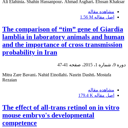
Ali Elahinia، Shahin Hassanpour، Ahmad Asghari، Ehssan Khaksar
مشاهده مقاله
اصل مقاله
1.56 M
The comparison of “tim” gene of Giardia
lamblia in laboratory animals and human
and the importance of cross transmission
probability in Iran
دوره 9، شماره 1، 2015، صفحه
41-47
Mitra Zare Bavani، Nahid Einollahi، Nasrin Dashti، Mostafa
Rezaian
مشاهده مقاله
اصل مقاله
179.4 K
The effect of all-trans retinol on in vitro
mouse embryo's developmental
competence