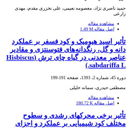
حمید ناصری نژاد، معصومه نعیمی، علی نخزری مقدم، مهدی
زارعی
مشاهده مقاله
اصل مقاله
1.49 M
تأثیر اسید هیومیک و کود فسفر بر عملکرد
دانه و گل، رنگدانه‌های فتوسنتزی و مقادیر
عناصر معدنی در گیاه چای ترش (Hisbiscus
sabdariffa L.)
دوره 45، شماره 2، 1393، صفحه
191-199
مصطفی حیدری، سمانه خلیلی
مشاهده مقاله
اصل مقاله
180.72 K
تأثیر برخی محرک‎های رشدی و سطوح
مختلف کود شیمیایی بر عملکرد و اجزای