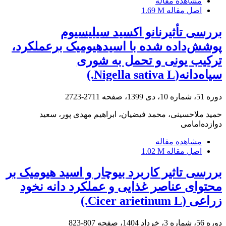
مشاهده مقاله
اصل مقاله
1.69 M
بررسی تأثیرنانو اکسید سیلیسیوم
پوشش‌داده شده با اسیدهیومیک برعملکرد،
ترکیب یونی و تحمل به شوری
سیاه‌دانه(Nigella sativa L.)
دوره 51، شماره 10، دی 1399، صفحه
2711-2723
حمید ملاحسینی، محمد فیضیان، ابراهیم مهدی پور، سعید
دوازده‌امامی
مشاهده مقاله
اصل مقاله
1.02 M
بررسی تاثیر کاربرد بیوچار و اسید هیومیک بر
محتوای عناصر غذایی و عملکرد دانه نخود
زراعی (Cicer arietinum L.)
دوره 56، شماره 3، خرداد 1404، صفحه
807-823