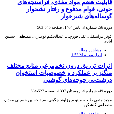
قابلیت هضم مواد مغذی، فراسنجه‌های
خونی، قوام مدفوع و رفتار نشخوار
گوساله‌های شیرخوار
دوره 56، شماره 3، پاییز 1404، صفحه
545-563
کوثر قزلسفلی، تقی قورچی، عبدالحکیم توغدری، مصطفی حسین
آبادی
مشاهده مقاله
اصل مقاله
1.53 M
اثرات تزریق درون تخم‌مرغی منابع مختلف
منگنز بر عملکرد و خصوصیات استخوان
درشت‌نی جوجه‌های گوشتی
دوره 49، شماره 4، زمستان 1397، صفحه
527-534
مجید متقی طلب، مینو میرزاوند چگینی، سید حسین حسینی مقدم،
مصطفی گلشکن
مشاهده مقاله