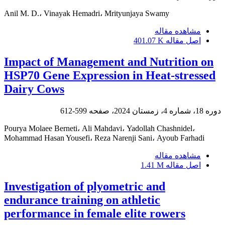
Anil M. D.، Vinayak Hemadri، Mrityunjaya Swamy
مشاهده مقاله
اصل مقاله
401.07 K
Impact of Management and Nutrition on
HSP70 Gene Expression in Heat-stressed
Dairy Cows
دوره 18، شماره 4، زمستان 2024، صفحه
599-612
Pourya Molaee Berneti، Ali Mahdavi، Yadollah Chashnidel،
Mohammad Hasan Yousefi، Reza Narenji Sani، Ayoub Farhadi
مشاهده مقاله
اصل مقاله
1.41 M
Investigation of plyometric and
endurance training on athletic
performance in female elite rowers