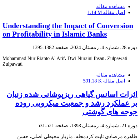
مشاهده مقاله
اصل مقاله
1.14 M
Understanding the Impact of Conversion
on Profitability in Islamic Banks
دوره 28، شماره 4، زمستان 2024، صفحه
1382-1395
Mohammad Nur Rianto Al Arif، Dwi Nuraini Ihsan، Zulpawati
Zulpawati
مشاهده مقاله
اصل مقاله
591.18 K
اثرات اسانس گیاهی ریزپوشانی شده‌ زنیان
بر عملکرد رشد و جمعیت میکروبی روده
جوجه های گوشتی
دوره 21، شماره 4، زمستان 1398، صفحه
521-531
طاهره مرصادی ثابت کردمحله، مازیار محیطی اصلی، حسن