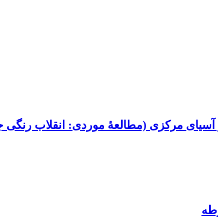
 آسیای مرکزی (مطالعۀ موردی: انقلاب رنگی 
طه