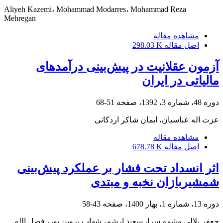
Aliyeh Kazemi، Mohammad Modarres، Mohammad Reza
Mehregan
مشاهده مقاله
اصل مقاله
298.03 K
آزمون عقلانیت در پیش‌بینی درآمدهای
مالیاتی در ایران
دوره 48، شماره 3، 1392، صفحه
51-68
عزت اله عباسیان، ایمان شاکر اردکانی
مشاهده مقاله
اصل مقاله
678.78 K
اثر انسداد تحت فشار بر عملکرد پیش‌بینی
شمشیربازان نخبه و مبتدی
دوره 13، شماره 1، بهار 1400، صفحه
43-58
جعفر بلالی وشمه سرا، سعید ارشم، شهاب پروین پور، فضل الله