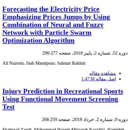
Forecasting the Electricity Price
Emphasizing Prices Jumps by Using
Combination of Neural and Fuzzy
Network with Particle Swarm
Optimization Algorithm
دوره 52، شماره 2، پاییز 2018، صفحه
277-290
Ali Nazemi، Siab Mamipour، Salman Rahimi
مشاهده مقاله
اصل مقاله
1.47 M
Injury Prediction in Recreational Sports
Using Functional Movement Screening
Test
دوره 9، شماره 2، خرداد 2018، صفحه
259-268
Shahrzad Zandi، Mohammad Hosein Mirzarah Kooshki، Hamideh