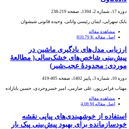
دوره 17، شماره 2، 1394، صفحه
219-238
بابک سهرابی، ایمان رئیسی وانانی، وحیده قانونی شیشوان
مشاهده مقاله
اصل مقاله
810.79 K
ارزیابی مدل‌های یادگیری ماشین در
پیش‌بینی شاخص‌های خشک‌سالی( مطالعۀ
موردی: محدودۀ عجب‌شیر)
دوره 10، شماره 3، پاییز 1402، صفحه
405-419
مهتاب فرامرزپور، علی صارمی، امیر خسروجردی، حسین بابازاده
مشاهده مقاله
اصل مقاله
4.08 M
استفاده ‎از خوشه‎بندی‌های پیاپی نقشه
خودسازمانده برای بهبود پیش‌بینی پیک ‎بار