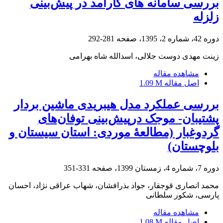
بررسی سامانه های کارآمد در پیش‌بینی
زلزله
دوره 42، شماره 2، 1395، صفحه
281-292
زینت مهدی دوست جلالی، اسدالله شاه بهرامی
مشاهده مقاله
اصل مقاله
1.09 M
بررسی عملکرد مدل هیبریدی ماشین بردار
پشتیبان- موجک درپیش‌بینی توفان‌های
گردوغبار (مطالعۀ موردی: استان سیستان و
بلوچستان)
دوره 7، شماره 4، زمستان 1399، صفحه
331-351
محمد انصاری قوجقار، جواد بذرافشان، شهاب عراقی نژاد، احسان
پارسی، شکور سلطانی
مشاهده مقاله
اصل مقاله
1.08 M