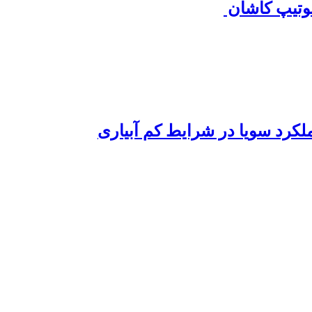
یپ ‏کاشان ‏
لکرد سویا در شرایط کم آبیاری