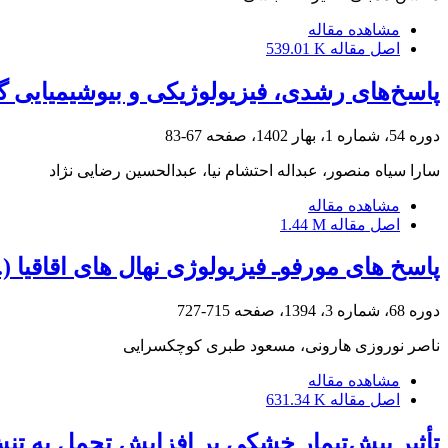
مشاهده مقاله
اصل مقاله
539.01 K
پاسخ‌های رشدی، فیزیولوژیکی و بیوشیمیایی گیاه فیسالیس ((Physalis peruviana L. به محلولپاشی
دوره 54، شماره 1، بهار 1402، صفحه
67-83
سارا سیاه منصور، عبداله احتشام نیا، عبدالحسین رضایی نژاد
مشاهده مقاله
اصل مقاله
1.44 M
پاسخ‏ های مورفو‌ـ فیزیولوژی نهال‏ های اقاقیا (.Robinia pseudoacacia L) به تنش خشکی
دوره 68، شماره 3، 1394، صفحه
715-727
ناصر نوروزی هارونی، مسعود طبری کوچکسرایی
مشاهده مقاله
اصل مقاله
631.34 K
تأثیر پیش‌تیمار خشکی بر افزایش تحمل به تن