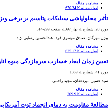
مشاهده مقاله
اصل مقاله
670.34 K
تأثیر محلول‏پاشی سیلیکات پتاسیم بر برخی وی
دوره 20، شماره 1، بهار 1397، صفحه
299-314
بیژن مهرگان، صادق موسوی فرد، عبدالحسین رضایی نژاد
مشاهده مقاله
اصل مقاله
625.17 K
تعیین زمان ایجاد خسارت سرمازدگی میوه انار (Punica granatum L.) در طول نگهداری در سرد
دوره 41، شماره 1، 1389
سید حسین میردهقان، مجید راحمی
مشاهده مقاله
اصل مقاله
209.9 K
مطالعۀ مقاومت به دمای انجماد توت آمریکایی (Maclura pomifera) با هدف کاربری در فضای سبز 