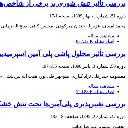
بررسی تأثیر تنش شوری بر برخی از شاخص‌های
دوره 51، شماره 1، بهار 1399، صفحه
1-17
محمد امیدی، عزیزاله خندان میرکوهی، محسن کافی، ذبیح اله زمانی
مشاهده مقاله
اصل مقاله
837.32 K
بررسی تأثیر محلول پاشی پلی آمین اسپرمیدین
دوره 50، شماره 3، پاییز 1398، صفحه
185-197
معصومه حیدرقلی نژاد کناری، منوچهر قلی پور، همت اله پیردشتی،
مشاهده مقاله
اصل مقاله
550.88 K
بررسی تغییرپذیری پلی‌آمین‌ها تحت تنش خشکی در لوبیای قرمز
دوره 47، شماره 2، 1395، صفحه
185-192
محسن ممبنی، علیرضا عباسی