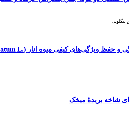
 بیگلویی
های شاخه بریدۀ میخک