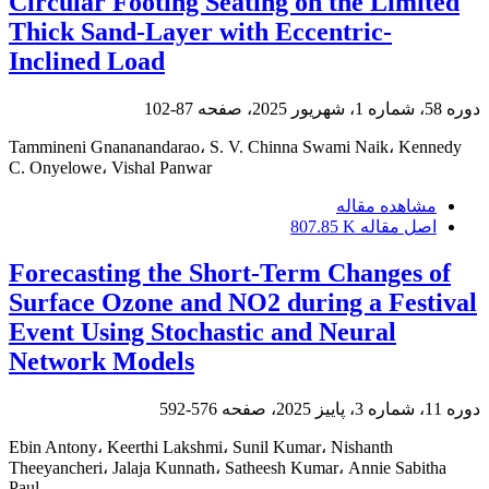
Circular Footing Seating on the Limited
Thick Sand-Layer with Eccentric-
Inclined Load
دوره 58، شماره 1، شهریور 2025، صفحه
87-102
Tammineni Gnananandarao، S. V. Chinna Swami Naik، Kennedy
C. Onyelowe، Vishal Panwar
مشاهده مقاله
اصل مقاله
807.85 K
Forecasting the Short-Term Changes of
Surface Ozone and NO2 during a Festival
Event Using Stochastic and Neural
Network Models
دوره 11، شماره 3، پاییز 2025، صفحه
576-592
Ebin Antony، Keerthi Lakshmi، Sunil Kumar، Nishanth
Theeyancheri، Jalaja Kunnath، Satheesh Kumar، Annie Sabitha
Paul