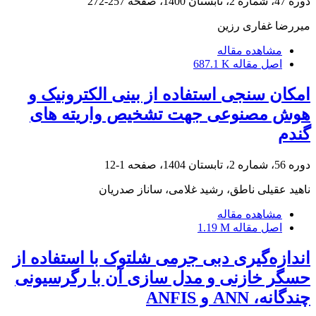
دوره 47، شماره 2، تابستان 1400، صفحه
257-272
میررضا غفاری رزین
مشاهده مقاله
اصل مقاله
687.1 K
امکان سنجی استفاده از بینی الکترونیک و
هوش مصنوعی جهت تشخیص واریته های
گندم
دوره 56، شماره 2، تابستان 1404، صفحه
1-12
ناهید عقیلی ناطق، رشید غلامی، ساناز صدریان
مشاهده مقاله
اصل مقاله
1.19 M
اندازه‌گیری دبی جرمی شلتوک با استفاده از
حسگر خازنی و مدل سازی آن با رگرسیونی
چندگانه، ANN و ANFIS