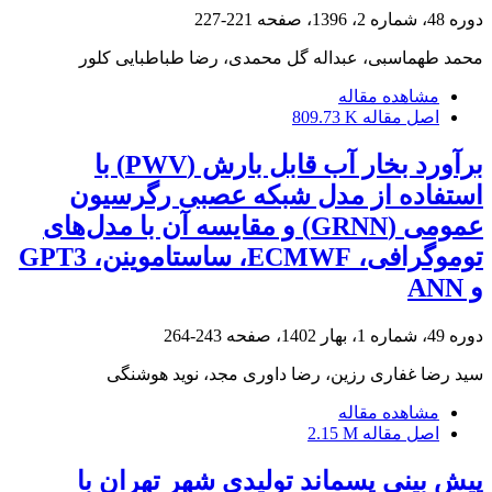
دوره 48، شماره 2، 1396، صفحه
221-227
محمد طهماسبی، عبداله گل محمدی، رضا طباطبایی کلور
مشاهده مقاله
اصل مقاله
809.73 K
برآورد بخار آب قابل بارش (PWV) با
استفاده از مدل شبکه عصبی رگرسیون
عمومی (GRNN) و مقایسه آن با مدل‌های
توموگرافی، ECMWF، ساستاموینن، GPT3
و ANN
دوره 49، شماره 1، بهار 1402، صفحه
243-264
سید رضا غفاری رزین، رضا داوری مجد، نوید هوشنگی
مشاهده مقاله
اصل مقاله
2.15 M
پیش بینی پسماند تولیدی شهر تهران با