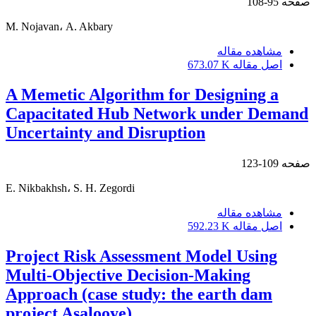
صفحه
95-108
M. Nojavan، A. Akbary
مشاهده مقاله
اصل مقاله
673.07 K
A Memetic Algorithm for Designing a
Capacitated Hub Network under Demand
Uncertainty and Disruption
صفحه
109-123
E. Nikbakhsh، S. H. Zegordi
مشاهده مقاله
اصل مقاله
592.23 K
Project Risk Assessment Model Using
Multi-Objective Decision-Making
Approach (case study: the earth dam
project Asalooye)