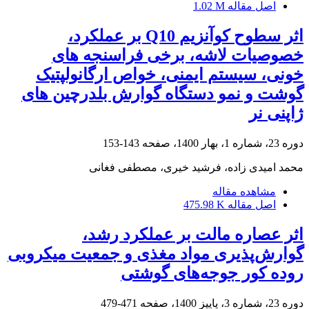
اصل مقاله
1.02 M
اثر سطوح کوآنزیم Q10 بر عملکرد،
خصوصیات لاشه، برخی فراسنجه های
خونی، سیستم ایمنی، خواص ارگانولپتیک
گوشت و نمو دستگاه گوارش بلدرچین های
ژاپنی نر
دوره 23، شماره 1، بهار 1400، صفحه
143-153
محمد امیدی زاده، فرشید خیری، مصطفی فغانی
مشاهده مقاله
اصل مقاله
475.98 K
اثر عصاره مالت بر عملکرد رشد،
گوارش‌پذیری مواد مغذی و جمعیت میکروبی
روده کور جوجه‌های گوشتی
دوره 23، شماره 3، پاییز 1400، صفحه
471-479