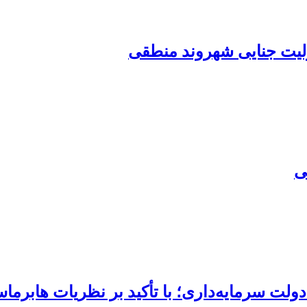
ؤولیت جنایی شهروند منطقی
ی
لت سرمایه‌داری؛ با تأکید بر نظریات هابرما