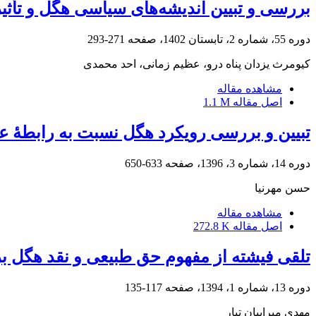
بررسی و تبیین اندیشه‌های سیاسی هگل و تأثی
دوره 55، شماره 2، تابستان 1402، صفحه
271-293
کیومرث یزدان پناه درو، عظیم زمانی، احد محمدی
مشاهده مقاله
اصل مقاله
1.1 M
تبیین و بررسی رویکرد هگل نسبت به رابطۀ عل
دوره 14، شماره 3، 1396، صفحه
633-650
حسن مهرنیا
مشاهده مقاله
اصل مقاله
272.8 K
تلقی فیشته از مفهوم حق طبیعی و نقد هگل بر
دوره 13، شماره 1، 1394، صفحه
117-135
مهدی میرابیان تبار