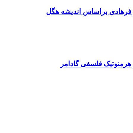
 فرهادی براساس اندیشه هگل
ر هرمنوتیک فلسفی گادامر