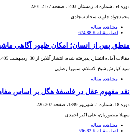
دوره 54، شماره 4، زمستان 1403، صفحه
2177-2201
محمدجواد جاوید، سجاد سجادی
مشاهده مقاله
اصل مقاله
674.88 K
منطق پس از انسان؛ امکان ظهور آگاهی ماشی
مقالات آماده انتشار، پذیرفته شده، انتشار آنلاین از
30 اردیبهشت 1405
سید کیارش شیخ الاسلام، سمیرا رضایی
مشاهده مقاله
نقد مفهوم عقل در فلسفۀ هگل بر اساس مفاه
دوره 18، شماره 1، شهریور 1399، صفحه
207-226
سهیلا منصوریان، علی اکبر احمدی
مشاهده مقاله
اصل مقاله
596.82 K