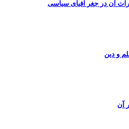
رات آن در جغر افیای سیاسی
م و دین
 آن