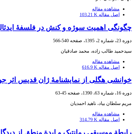
مشاهده مقاله
اصل مقاله
103.21 K
چگونگی اهمیت سوژه و کنش در فلسفهٔ ایدئالیس
دوره 23، شماره 2، 1395، صفحه
540-566
سیدحمید طالب زاده، محمد صادقیان
مشاهده مقاله
اصل مقاله
616.9 K
خوانشی هگلی از نمایشنامۀ ژان قدیس اثر جورج 
دوره 16، شماره 63، 1390، صفحه
45-63
مریم سلطان بیاد، ناهید احمدیان
مشاهده مقاله
اصل مقاله
314.79 K
رابطة موسیقی رمانتیک و ایدة منطق از دیدگا