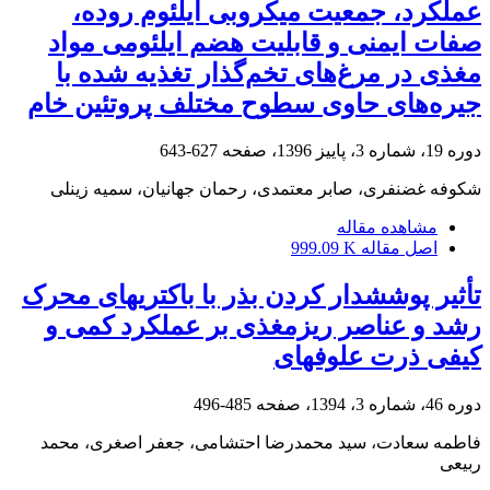
عملکرد، جمعیت میکروبی ایلئوم روده،
صفات ایمنی و قابلیت هضم ایلئومی مواد
مغذی در مرغ‌های تخم‌گذار تغذیه شده با
جیره‌های حاوی سطوح مختلف پروتئین خام
دوره 19، شماره 3، پاییز 1396، صفحه
627-643
شکوفه غضنفری، صابر معتمدی، رحمان جهانیان، سمیه زینلی
مشاهده مقاله
اصل مقاله
999.09 K
تأثیر پوششدار کردن بذر با باکتریهای محرک
رشد و عناصر ریزمغذی بر عملکرد کمی و
کیفی ذرت علوفهای
دوره 46، شماره 3، 1394، صفحه
485-496
فاطمه سعادت، سید محمدرضا احتشامی، جعفر اصغری، محمد
ربیعی