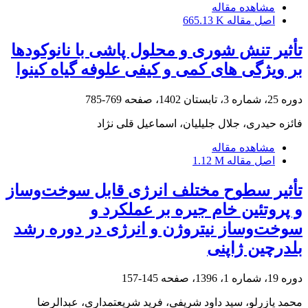
مشاهده مقاله
اصل مقاله
665.13 K
تأثیر تنش شوری و محلول پاشی با نانوکودها
بر ویژگی های کمی و کیفی علوفه گیاه کینوا
دوره 25، شماره 3، تابستان 1402، صفحه
769-785
فائزه حیدری، جلال جلیلیان، اسماعیل قلی نژاد
مشاهده مقاله
اصل مقاله
1.12 M
تأثیر سطوح مختلف انرژی قابل سوخت‌وساز
و پروتئین خام جیره بر عملکرد و
سوخت‌وساز نیتروژن و انرژی در دوره رشد
بلدرچین ژاپنی
دوره 19، شماره 1، 1396، صفحه
145-157
محمد یازرلو، سید داود شریفی، فرید شریعتمداری، عبدالرضا