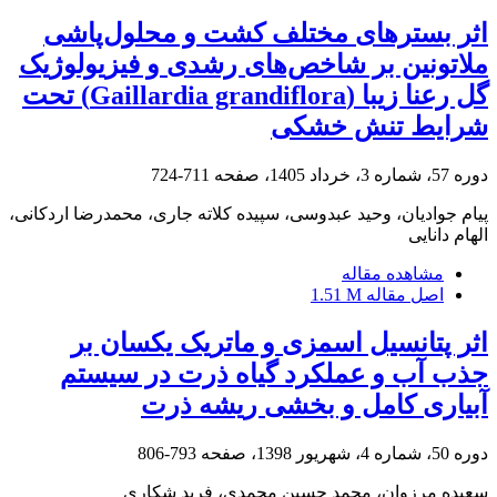
اثر بسترهای مختلف کشت و محلول‌پاشی
ملاتونین بر شاخص‌های رشدی و فیزیولوژیک
گل رعنا زیبا (Gaillardia grandiflora) تحت
شرایط تنش خشکی
دوره 57، شماره 3، خرداد 1405، صفحه
711-724
پیام جوادیان، وحید عبدوسی، سپیده کلاته جاری، محمدرضا اردکانی،
الهام دانایی
مشاهده مقاله
اصل مقاله
1.51 M
اثر پتانسیل اسمزی و ماتریک یکسان بر
جذب آب و عملکرد گیاه ذرت در سیستم
آبیاری کامل و بخشی ریشه ذرت
دوره 50، شماره 4، شهریور 1398، صفحه
793-806
سعیده مرزوان، محمد حسین محمدی، فرید شکاری