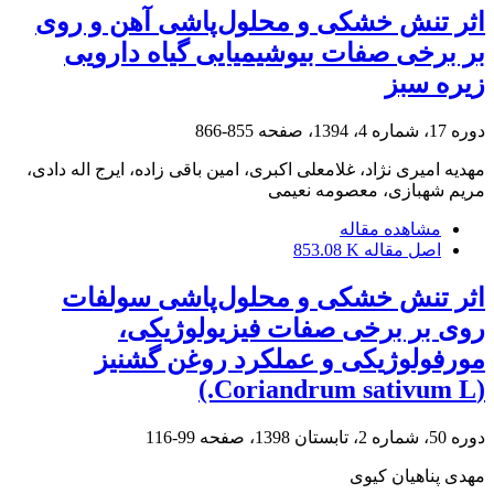
اثر تنش خشکی و محلول‌پاشی آهن و روی
بر برخی صفات بیوشیمیایی گیاه دارویی
زیره ‌سبز
دوره 17، شماره 4، 1394، صفحه
855-866
مهدیه امیری نژاد، غلامعلی اکبری، امین باقی زاده، ایرج اله دادی،
مریم شهبازی، معصومه نعیمی
مشاهده مقاله
اصل مقاله
853.08 K
اثر تنش خشکی و محلول‌پاشی سولفات
روی بر برخی صفات فیزیولوژیکی،
مورفولوژیکی و عملکرد روغن گشنیز
(Coriandrum sativum L.)
دوره 50، شماره 2، تابستان 1398، صفحه
99-116
مهدی پناهیان کیوی