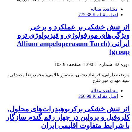
مشاهده مقاله
اصل مقاله
775.38 K
اثر تنش خشکی بر عملکرد و برخی
ویژگی‌های مورفولوژی و فیزیولوژی تره
ایرانی (Allium ampeloperasum Tareh
group)
دوره 42، شماره 1، 1390، صفحه
95-103
مرضیه دارابی، فرشاد دشتی، منصور غلامی، محمدرضا مصدقی،
سید مهدی میر فتاح
مشاهده مقاله
اصل مقاله
266.99 K
اثر تنش خشکی برکربوهیدرات‌های محلول,
کلروفیل و پرولین در چهار رقم گندم سازگار
با شرایط متفاوت اقلیمی ایران