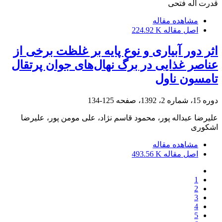
قدرت اله فتحی
مشاهده مقاله
اصل مقاله
224.92 K
اثر دور آبیاری و نوع پایه بر غلظت برخی از
عناصر غذایی در برگ نهال‌های جوان پرتقال
تامسون ناول
دوره 15، شماره 2، 1392، صفحه
125-134
علیرضا عبداله پور، محمود قاسم نژاد، علی مومن پور، علیرضا
اشکوری
مشاهده مقاله
اصل مقاله
493.56 K
1
2
3
4
5