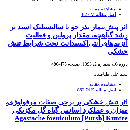
مشاهده مقاله
اصل مقاله
1.27 M
اثر پیش‌تیمار بذر جو با سالیسیلیک اسید بر
رشد گیاهچه، مقدار پرولین و فعالیت
آنزیم‌های آنتی‌اکسیدانت تحت شرایط تنش
خشکی
دوره 16، شماره 2، 1393، صفحه
475-486
سید علی طباطبایی
مشاهده مقاله
اصل مقاله
869.74 K
اثر تنش خشکی بر برخی صفات مرفولوژی،
میزان و عملکرد اسانس گیاه گل مکزیکی
Agastache foeniculum [Pursh] Kuntze