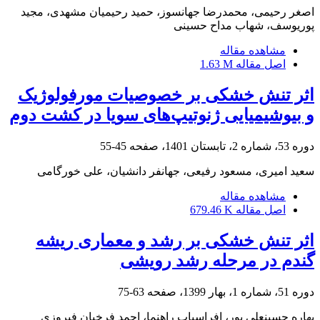
اصغر رحیمی، محمدرضا جهانسوز، حمید رحیمیان مشهدی، مجید
پوریوسف، شهاب مداح حسینی
مشاهده مقاله
اصل مقاله
1.63 M
اثر تنش خشکی بر خصوصیات مورفولوژیک
و بیوشیمیایی ژنوتیپ‌های سویا در کشت دوم
دوره 53، شماره 2، تابستان 1401، صفحه
45-55
سعید امیری، مسعود رفیعی، جهانفر دانشیان، علی خورگامی
مشاهده مقاله
اصل مقاله
679.46 K
اثر تنش خشکی بر رشد و معماری ریشه‌
گندم در مرحله رشد رویشی
دوره 51، شماره 1، بهار 1399، صفحه
63-75
بهاره حسینعلی پور، افراسیاب راهنما، احمد فرخیان فیروزی