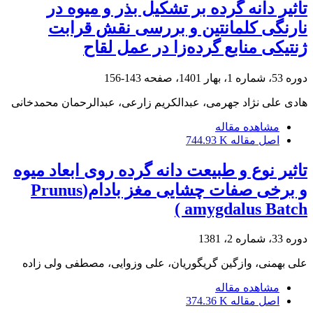
تاثیر دانه گرده بر تشکیل بذر و میوه در
نارنگی کلمانتین و بررسی نقش قرابت
ژنتیکی منابع گرده‌زا ‏در عمل لقاح
دوره 53، شماره 1، بهار 1401، صفحه
143-156
هادی علی نژاد جهرمی، عبدالکریم زارعی، عبدالرحمان محمدخانی
مشاهده مقاله
اصل مقاله
744.93 K
تاثیر نوع و طبیعت دانه گرده روی ابعاد میوه
و برخی صفات چشایی مغز بادام(Prunus
amygdalus Batch )
دوره 33، شماره 2، 1381
علی بهمنی، وازگین گریگوریان، علی وزوایی، مصطفی ولی زاده
مشاهده مقاله
اصل مقاله
374.36 K