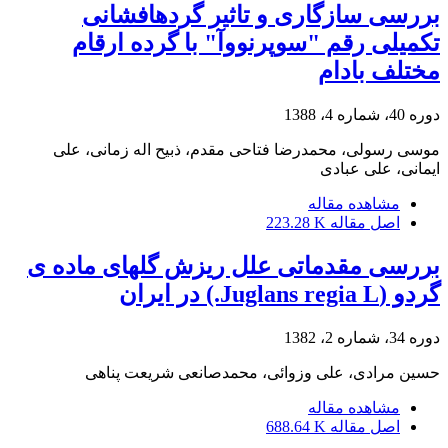
بررسی سازگاری و تاثیر گرده‎افشانی
تکمیلی رقم "سوپرنووآ" با گرده ارقام
مختلف بادام
دوره 40، شماره 4، 1388
موسی رسولی، محمدرضا فتاحی مقدم، ذبیح اله زمانی، علی
ایمانی، علی عبادی
مشاهده مقاله
اصل مقاله
223.28 K
بررسی مقدماتی علل ریزش گلهای ماده ی
گردو (Juglans regia L.) در ایران
دوره 34، شماره 2، 1382
حسین مرادی، علی وزوائی، محمدصانعی شریعت پناهی
مشاهده مقاله
اصل مقاله
688.64 K