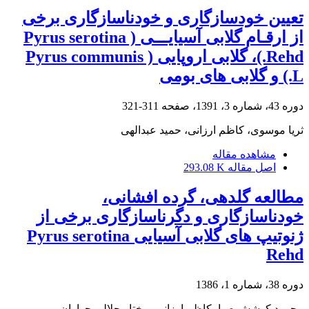
تعیین خودسازگاری و خودناسازگاری برخی
از ارقـام گلابی آسیایـــی ( Pyrus serotina
Rehd.)، گلابی اروپایی ( Pyrus communis
L.) و گلابی های بومی
دوره 43، شماره 3، 1391، صفحه
311-321
ثریا موسوی، کاظم ارزانی، حمید عبدالهی
مشاهده مقاله
اصل مقاله
293.08 K
مطالعه گلدهی، گرده افشانی،
خودناسازگاری و دگرناسازگاری برخی از
ژنوتیپ های گلابی آسیایی Pyrus serotina
Rehd
دوره 38، شماره 1، 1386
محمود کوشش صبا، کاظم ارزانی، مختار جلالی جواران