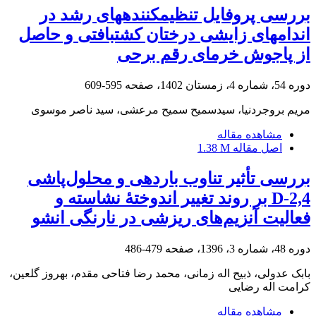
بررسی پروفایل تنظیمکنندههای رشد در
اندامهای زایشی درختان کشتبافتی و حاصل
از پاجوش خرمای رقم برحی
دوره 54، شماره 4، زمستان 1402، صفحه
595-609
مریم بروجردنیا، سیدسمیح سمیح مرعشی، سید ناصر موسوی
مشاهده مقاله
اصل مقاله
1.38 M
بررسی تأثیر تناوب باردهی و محلول‌پاشی
2,4-D بر روند تغییر اندوختۀ‌ نشاسته و
فعالیت آنزیم‌های ریزشی در نارنگی انشو
دوره 48، شماره 3، 1396، صفحه
479-486
بابک عدولی، ذبیح اله زمانی، محمد رضا فتاحی مقدم، بهروز گلعین،
کرامت اله رضایی
مشاهده مقاله