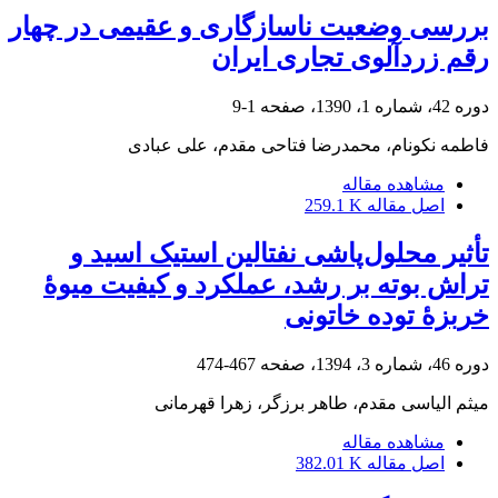
بررسی وضعیت ناسازگاری و عقیمی در چهار
رقم زردآلوی تجاری ایران
دوره 42، شماره 1، 1390، صفحه
1-9
فاطمه نکونام، محمدرضا فتاحی مقدم، علی عبادی
مشاهده مقاله
اصل مقاله
259.1 K
تأثیر محلول‌پاشی نفتالین استیک اسید و
تراش بوته بر رشد، عملکرد و کیفیت میوۀ
خربزۀ توده خاتونی
دوره 46، شماره 3، 1394، صفحه
467-474
میثم الیاسی مقدم، طاهر برزگر، زهرا قهرمانی
مشاهده مقاله
اصل مقاله
382.01 K