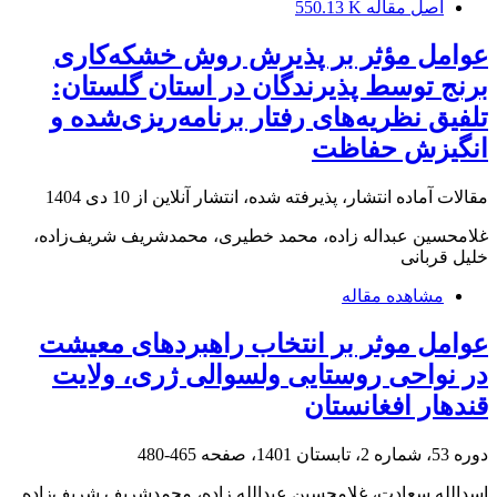
اصل مقاله
550.13 K
عوامل مؤثر بر پذیرش روش خشکه‌کاری
برنج توسط پذیرندگان در استان گلستان:
تلفیق نظریه‌های رفتار برنامه‌ریزی‌شده و
انگیزش حفاظت
مقالات آماده انتشار، پذیرفته شده، انتشار آنلاین از
10 دی 1404
غلامحسین عبداله زاده، محمد خطیری، محمدشریف شریف‌زاده،
خلیل قربانی
مشاهده مقاله
عوامل موثر بر انتخاب راهبردهای معیشت
در نواحی روستایی ولسوالی ژری، ولایت
قندهار افغانستان
دوره 53، شماره 2، تابستان 1401، صفحه
465-480
اسدالله سعادت، غلامحسین عبدالله زاده، محمدشریف شریف‌زاده