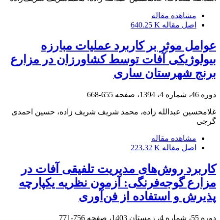
مشاهده مقاله
اصل مقاله
640.25 K
عوامل موثر بر کاربرد عملیات مبارزه
بیولوژیکی آفات توسط کشاورزان در مزارع
برنج شهرستان ساری
دوره 46، شماره 4، 1394، صفحه
655-668
غلامحسین عبدالله زاده، محمد شریف شریف زاده، حسین احمدی
گرجی
مشاهده مقاله
اصل مقاله
223.32 K
کاربرد روش‌های مدیریت تلفیقی آفات در
مزارع گوجه‌فرنگی: آزمون نظریه یکپارچه
پذیرش و استفاده از فن‌آوری
دوره 55، شماره 4، زمستان 1403، صفحه
756-771