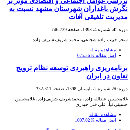
بررسی عوامل اجتماعی و اقتصادی موثر بر
نگرش باغداران شهرستان مشهد نسبت به
مدیریت تلفیقی آفات
دوره 45، شماره 4، 1393، صفحه
739-746
سحر حبیب زاده شجاعی، محمد شریف شریف زاده
مشاهده مقاله
اصل مقاله
675.36 K
برنامه‌ریزی راهبردی توسعه نظام ترویج
تعاون در ایران
دوره 50، شماره 2، تابستان 1398، صفحه
311-332
غلامحسین عبدالله زاده، محمدشریف شریف‌زاده، غلامحسین
حسینی نیا، علی قلی حیدری
مشاهده مقاله
اصل مقاله
1007.02 K