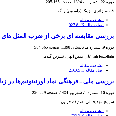
دوره 22، شماره 1، 1394، صفحه
165-205
قاسم زائری، چینگ (راستین) وانگ
مشاهده مقاله
اصل مقاله
927.81 K
بررسی مقایسه ای برخی از ضرب المثل های پر
دوره 9، شماره 2، تابستان 1398، صفحه
565-584
ali feizollahi، علی فیض الهی، نسرین گندمی
مشاهده مقاله
اصل مقاله
216.65 K
بررسی ملی ـ فرهنگی نماد اورنیتونیم‌ها در ز
دوره 16، شماره 1، شهریور 1404، صفحه
229-250
سوینج مهدیخانلی، صدیقه خزایی
مشاهده مقاله
اصل مقاله
757.7 K