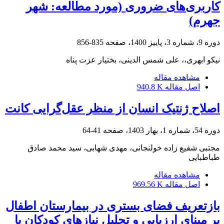
کاربری‌های ضروری (مورد مطالعه: شهر
جهرم)
دوره 9، شماره 3، پاییز 1400، صفحه
835-856
نیکو ابهری،، علی شمس الدینی، بختیار عزت پناه
مشاهده مقاله
اصل مقاله
940.8 K
اصلاح ژنتیک انسان از منظر عقل‌گرایی کانت
دوره 54، شماره 1، بهار 1403، صفحه
41-64
مجتبی شفیع زاده خولنجانی، مهدی شهابی، سید محمد صادق
طباطبایی
مشاهده مقاله
اصل مقاله
969.56 K
بازتعریف فضای بستری در بیمارستان اطفال
بر مبنای ارزیابی و تحلیل نیازهای کودکان با