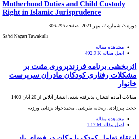
Motherhood Duties and Child Custody
Right in Islamic Jurisprudence
دوره 3، شماره 2، مهر 2021، صفحه
295-306
Sa‘īd Naẓarī Tawakullī
مشاهده مقاله
اصل مقاله
492.9 K
اثربخشی برنامه فرزندپروری مثبت بر
مشکلات رفتاری کودکان مادران سرپرست
خانوار
مقالات آماده انتشار، پذیرفته شده، انتشار آنلاین از
20 آبان 1403
حجت پیرزادی، ریحانه تفرشی، محمدجواد یزدانی ورزنه
مشاهده مقاله
اصل مقاله
1.17 M
ارتقاء تعامل کودک با مکان در فضای باز