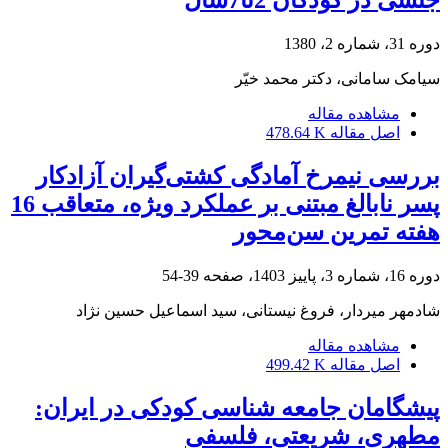
جنسی در کودکان 2تا7سال
دوره 31، شماره 2، 1380
سیامک سامانی، دکتر محمد خیّر
مشاهده مقاله
اصل مقاله
478.64 K
بررسی نیمرخ آمادگی کشتی‌گیران آزادکار
پسر نابالغ مبتنی بر عملکرد ویژه، متعاقب 16
هفته تمرین سن‌محور
دوره 16، شماره 3، پاییز 1403، صفحه
39-54
شادمهر میردار، فروغ نیستانی، سید اسماعیل حسین نژاد
مشاهده مقاله
اصل مقاله
499.42 K
پیشگامان جامعه شناسی کودکی در ایران:
مطهری، شریعتی، فلسفی