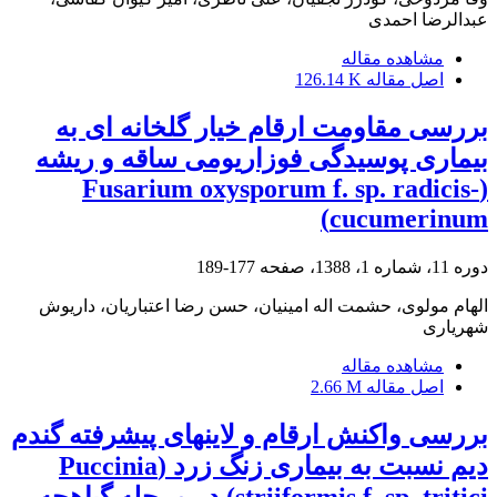
عبدالرضا ‏احمدی
مشاهده مقاله
اصل مقاله
126.14 K
بررسی مقاومت ارقام خیار گلخانه ای به
بیماری پوسیدگی فوزاریومی ساقه و ریشه
(Fusarium oxysporum f. sp. radicis-
cucumerinum)
دوره 11، شماره 1، 1388، صفحه
177-189
الهام مولوی، حشمت اله امینیان، حسن رضا اعتباریان، داریوش
شهریاری
مشاهده مقاله
اصل مقاله
2.66 M
بررسی واکنش ارقام و لاینهای پیشرفته گندم
دیم نسبت به بیماری زنگ زرد (Puccinia