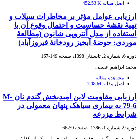
اصل مقاله
452.53 K
ارزیابی عوامل مؤثر بر مخاطرات سیلاب و
تهیۀ نقشۀ حساسیت و احتمال وقوع آن با
استفاده از مدل آنتروپی شانون (مطالعۀ
موردی: حوضۀ آبخیز رودخانۀ فیروزآباد)
دوره 6، شماره 2، تابستان 1398، صفحه
149-167
محمد ابراهیم عفیفی
مشاهده مقاله
اصل مقاله
1.08 M
ارزیابی مقاومت لاین امیدبخش گندم نان ‏M-
79-6‎‏ به بیماری سیاهک پنهان معمولی‏‎ ‎در
شرایط مزرعه
دوره 9، شماره 1، 1386، صفحه
59-66
وفا مردوخی، گودرز ‏نجفیان، علی ناظری، امیر کیوان ‏کفاشی،