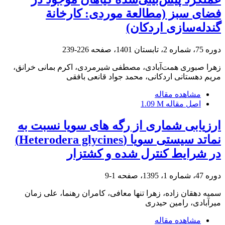
فضای سبز (مطالعة موردی: کارخانة
گندله‌سازی اردکان)
دوره 75، شماره 2، تابستان 1401، صفحه
226-239
زهرا صبوری همت‌آبادی، مصطفی شیرمردی، اکرم بمانی خرانق،
مریم دهستانی اردکانی، محمد جواد قانعی بافقی
مشاهده مقاله
اصل مقاله
1.09 M
ارزیابی شماری از رگه های سویا نسبت به
نماتد سیستی سویا (Heterodera glycines)
در شرایط کنترل شده و کشتزار
دوره 47، شماره 1، 1395، صفحه
1-9
سمیه دهقان زاده، زهرا تنها معافی، کامران رهنما، علی زمان
میرآبادی، رامین حیدری
مشاهده مقاله