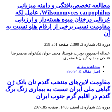
مطالعه تخصص‌یافتگی و دامنه میزبانی
Wilsonomyces carpophilus، عامل لکه
غربالی درختان میوه هسته‌دار و ارزیابی
مقاومت نسبی برخی از ارقام هلو نسبت به
آن
دوره 42، شماره 2، 1390، صفحه
251-259
عبداله احمدپور، یوبرت قوستا، محمد جوان نیکخواه، محمدرضا
فتاحی مقدم، کیوان غضنفری
مشاهده مقاله
اصل مقاله
896.94 K
مقاومت لاین‌های منتخب گندم نان بانک ژن
گیاهی ملی ایران نسبت به بیماری زنگ برگ
گندم در اقلیم گرم جنوب ایران
دوره 55، شماره 2، اسفند 1403، صفحه
185-207