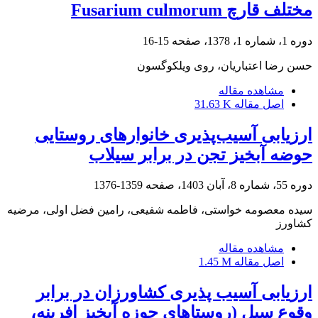
مختلف قارچ Fusarium culmorum
دوره 1، شماره 1، 1378، صفحه
15-16
حسن رضا اعتباریان، روی ویلکوگسون
مشاهده مقاله
اصل مقاله
31.63 K
ارزیابی آسیب‌پذیری خانوارهای روستایی
حوضه آبخیز تجن در برابر سیلاب
دوره 55، شماره 8، آبان 1403، صفحه
1359-1376
سیده معصومه خواستی، فاطمه شفیعی، رامین فضل اولی، مرضیه
کشاورز
مشاهده مقاله
اصل مقاله
1.45 M
ارزیابی آسیب پذیری کشاورزان در برابر
وقوع سیل (روستاهای حوزه آبخیز افرینه،