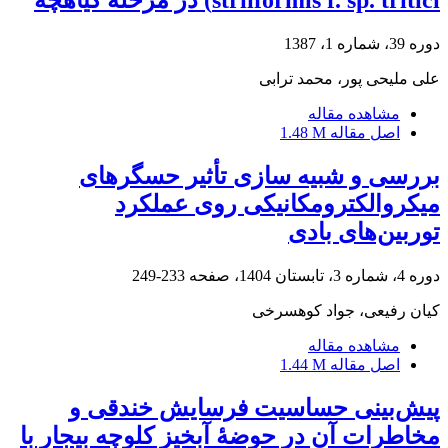
striiformis f. sp. tritici) در مرحله گیاهچه
دوره 39، شماره 1، 1387
علی ملیحی پور، محمد ترابی
مشاهده مقاله
اصل مقاله
1.48 M
بررسی و شبیه سازی تأثیر حسگرهای
میکروالکترومکانیکی روی عملکرد
توربین‌های بادی
دوره 4، شماره 3، تابستان 1404، صفحه
233-249
کیان رفیعی، جواد کوهسرخی
مشاهده مقاله
اصل مقاله
1.44 M
پیش‌بینی حساسیت فرسایش خندقی و
مخاطرات آن در حوضۀ آبخیز کلوچه بیجار با