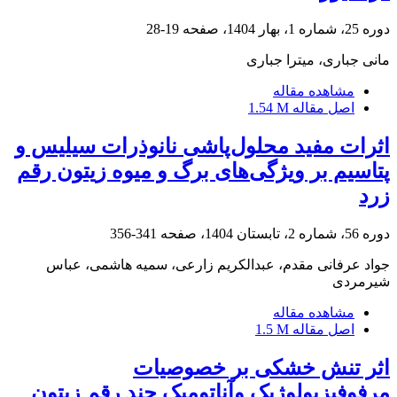
دوره 25، شماره 1، بهار 1404، صفحه
19-28
مانی جباری، میترا جباری
مشاهده مقاله
اصل مقاله
1.54 M
اثرات مفید محلول‌پاشی نانوذرات سیلیس و
پتاسیم بر ویژگی‌های برگ و میوه زیتون رقم
زرد
دوره 56، شماره 2، تابستان 1404، صفحه
341-356
جواد عرفانی مقدم، عبدالکریم زارعی، سمیه هاشمی، عباس
شیرمردی
مشاهده مقاله
اصل مقاله
1.5 M
اثر تنش خشکی بر خصوصیات
مرفوفیزیولوژیک وآناتومیک چند رقم زیتون