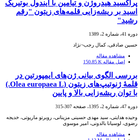
پراکسید هیدروژن و تیامین با ایندول بوتیریک
اسید بر ریشه‌زایی قلمه‌های زیتون "رقم
رشید"
دوره 41، شماره 2، 1389
حسین صادقی، کمال رجب¬نژاد
مشاهده مقاله
اصل مقاله
150.85 K
بررسی الگوی بیانی ژن‌های ایمپورتین در
قلمۀ ژنوتیپ‌های زیتون (Olea europaea L.)
با توان ریشه‌زایی بالا و پایین
دوره 47، شماره 2، 1395، صفحه
307-315
وحیده هدایتی، سید مهدی حسینی مزینانی، روبرتو ماریوتی، خدیجه
رضوی، لوسیانا بالدونی، امیر موسوی
مشاهده مقاله