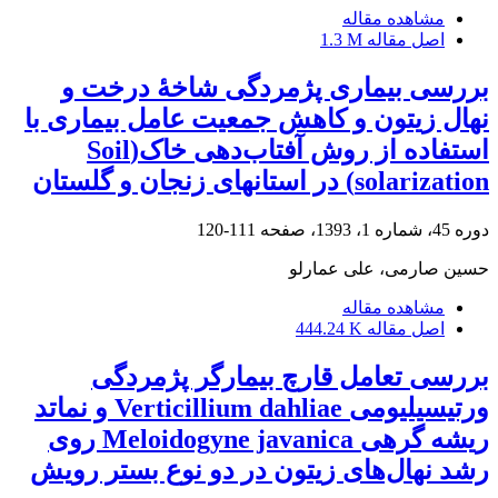
مشاهده مقاله
اصل مقاله
1.3 M
بررسی بیماری پژمردگی شاخۀ درخت و
نهال زیتون و کاهش جمعیت عامل بیماری با
استفاده از روش آفتاب‌دهی خاک(Soil
solarization) در استان‏های زنجان و گلستان
دوره 45، شماره 1، 1393، صفحه
111-120
حسین صارمی، علی عمارلو
مشاهده مقاله
اصل مقاله
444.24 K
بررسی تعامل قارچ بیمارگر پژمردگی
ورتیسیلیومی Verticillium dahliae و نماتد
ریشه گرهی Meloidogyne javanica روی
رشد نهال‌های زیتون در دو نوع بستر رویش