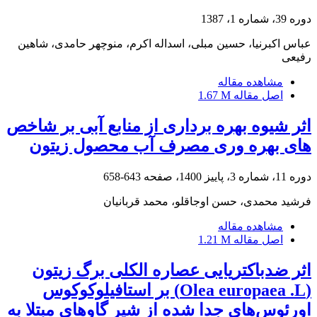
دوره 39، شماره 1، 1387
عباس اکبرنیا، حسین مبلی، اسداله اکرم، منوچهر حامدی، شاهین
رفیعی
مشاهده مقاله
اصل مقاله
1.67 M
اثر شیوه بهره برداری از منابع آبی بر شاخص
های بهره وری مصرف آب محصول زیتون
دوره 11، شماره 3، پاییز 1400، صفحه
643-658
فرشید محمدی، حسن اوجاقلو، محمد قربانیان
مشاهده مقاله
اصل مقاله
1.21 M
اثر ضد‌‌باکتریایی عصاره الکلی برگ زیتون
(Olea europaea .L) بر استافیلوکوکوس
اورئوس‌های جدا شده از شیر گاوهای مبتلا به