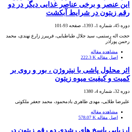
این عنصر و برخی عناصر غذایی دیگر در دو
رقم زیتون در شرایط آبکشت
دوره 45، شماره 1، 1393، صفحه
93-101
حجت اله رستمی، سید جلال طباطبایی، فریبرز زارع نهندی، محمد
رحمن پورآذر
مشاهده مقاله
اصل مقاله
222.3 K
اثر محلول پاشی با نیتروژن ، بور و روی بر
کمیت و کیفیت میوه زیتون
دوره 32، شماره 4، 1380
علیرضا طلایی، مهدی طاهری بادمحمود، محمد جعفر ملکوتی
مشاهده مقاله
اصل مقاله
578.07 K
ارزیابی پاسخ های رشدی دو رقم زیتون در