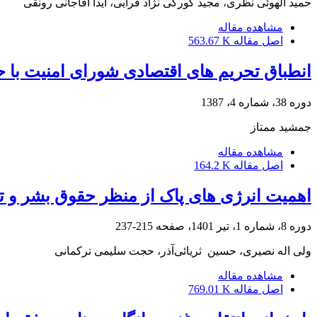
حمید الهوئی نظری، مجید کورکی نژاد قرایی، آیدا آقاجانی رونقی
مشاهده مقاله
اصل مقاله
563.67 K
انطباق تحریم های اقتصادی شورای امنیت با 
دوره 38، شماره 4، 1387
جمشید ممتاز
مشاهده مقاله
اصل مقاله
164.2 K
اهمیت انرژی های پاک از منظر حقوق بشر و تعه
دوره 8، شماره 1، تیر 1401، صفحه
215-237
ولی اله نصیری، حسین ‏ ثریائی‌آذر، حجت سلیمی ترکمانی
مشاهده مقاله
اصل مقاله
769.01 K