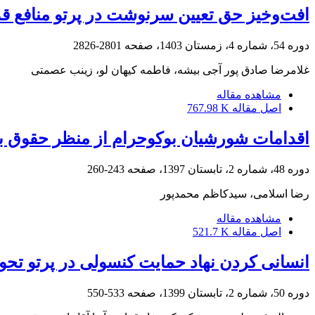
افت‌وخیز حق تعیین سرنوشت در پرتو منافع ق
دوره 54، شماره 4، زمستان 1403، صفحه
2801-2826
غلامرضا صادق پور آجی بیشه، فاطمه کیهان لو، زینب عصمتی
مشاهده مقاله
اصل مقاله
767.98 K
اقدامات شورشیان بوکوحرام از منظر حقوق ب
دوره 48، شماره 2، تابستان 1397، صفحه
243-260
رضا اسلامی، سیدکاظم محمدپور
مشاهده مقاله
اصل مقاله
521.7 K
انسانی کردن نهاد حمایت کنسولی در پرتو تحولات حقوق بین‌ا
دوره 50، شماره 2، تابستان 1399، صفحه
533-550