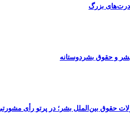
درت‌های بزرگ
شر و حقوق بشردوستانه
لملل بشر؛ در پرتو رأی مشورتی شمارۀ 16 دیوان بین‌آمریکای