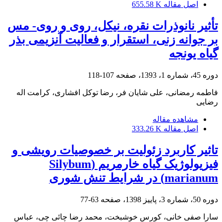
اصل مقاله
655.58 K
تأثیر نانوذرات نقره، نیکل، روی و روی- مس
بر جوانه زنی، استقرار و فعالیت آنزیمی بذر
گیاه یونجه
دوره 45، شماره 1، 1393، صفحه
107-118
فاطمه رمضانی، علی شایان فر، رضا توکل افشاری، کرامت اله
رضایی
مشاهده مقاله
اصل مقاله
333.26 K
تاثیر کاربرد زئولیت بر خصوصیات رویشی و
فیزیولوژیک گیاه خارمریم (Silybum
marianum) در شرایط تنش شوری
دوره 50، شماره 3، پاییز 1398، صفحه
63-77
سارا صفی خانی، کورس خوشبخت، محمد رضا چائی چی، عباس