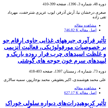
دوره 48، شماره 3، 1396، صفحه
399-410
صغری درخشان نیا، آرش آذرفر، ایوب عزیزی شترخفت، مهرداد
تقی زاده
مشاهده مقاله
اصل مقاله
746.82 K
تأثیر فرآوری جیرههای غذایی حاوی ارقام جو
بر خصوصیات مورفولوژیکی، فعالیت آنزیمی
و غلظت اسیدهای چرب فرار روده باریک و
لیپیدهای سرم خون جوجه های گوشتی
دوره 73، شماره 4، زمستان 1397، صفحه
403-418
علی محمد هوشمندی، اکبر یعقوبفر، محمد بوجارپور، سمیه سالاری
مشاهده مقاله
اصل مقاله
627.17 K
تأثیر کربوهیدرات‌های دیواره سلولی خوراک