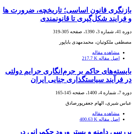
بازنگری قانون اساسی؛ تاریخچه، ضرورت ها
و فرایند شکل‌گیری تا قانونمندی
دوره 41، شماره 3، 1390، صفحه
305-319
مصطفی ملکوتیان، محمدمهدی باباپور
مشاهده مقاله
اصل مقاله
217.7 K
بایسته‌های حاکم بر جرم‌انگاری جرایم دولتی
در فرآیند سیاستگذاری جنایی ایران
دوره 7، شماره 4، 1400، صفحه
145-165
عباس شیری، الهام جعفرپورصادق
مشاهده مقاله
اصل مقاله
400.63 K
بررسی دامنه و بستر ورود حکمرانی در