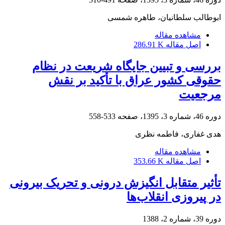
ابوطالب سلطانیان، طاهره شمسی
مشاهده مقاله
اصل مقاله
286.91 K
بررسی و تبیین جایگاه شریعت در نظام
حقوقی کشور عراق با تأکید بر نقش
مرجعیت
دوره 46، شماره 3، 1395، صفحه
533-558
هدی غفاری، فاطمه نظری
مشاهده مقاله
اصل مقاله
353.66 K
تأثیر متقابل انگیزش درونی و تحریک بیرونی
در پیروزی انقلاب‌ها
دوره 39، شماره 2، 1388