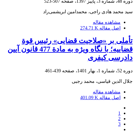
دوره 48، شماره 3، پاییز 1397، صفحه
507-523
سید محمد هادی راجی، محمدامین ابریشمی‌راد
مشاهده مقاله
اصل مقاله
274.71 K
تأملی بر «صلاحیت قضایی» رئیس قوة
قضاییه؛ با نگاه ویژه به مادة 477 قانون آیین
دادرسی کیفری
دوره 52، شماره 1، بهار 1401، صفحه
439-461
جلال الدین قیاسی، محمد رجبی
مشاهده مقاله
اصل مقاله
401.09 K
1
2
3