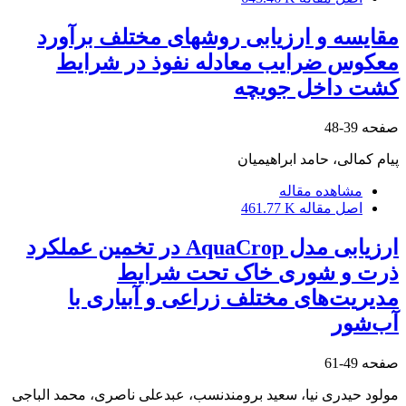
مقایسه و ارزیابی روش‏های مختلف برآورد
معکوس ضرایب معادله نفوذ در شرایط
کشت داخل جویچه
صفحه
39-48
پیام کمالی، حامد ابراهیمیان
مشاهده مقاله
اصل مقاله
461.77 K
ارزیابی مدل AquaCrop در تخمین عملکرد
ذرت و شوری خاک تحت شرایط
مدیریت‌های مختلف زراعی و آبیاری با
آب‌شور
صفحه
49-61
مولود حیدری نیا، سعید برومندنسب، عبدعلی ناصری، محمد الباجی