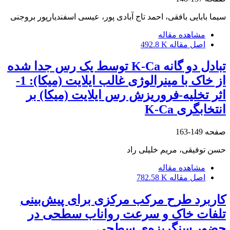
سیما بابایی بافقی، احمد تاج آبادی پور، عیسی اسفندیارپور بروجنی
مشاهده مقاله
اصل مقاله
492.8 K
تبادل دو گانه K-Ca توسط یک رس جدا شده
از خاک با مینرالوژی غالب ایلایت (میکا): 1-
اثر تخلیه-فروریزش رس ایلایت (میکا) بر
انتخابگری K-Ca
صفحه
149-163
حسن توفیقی، مریم خلیلی راد
مشاهده مقاله
اصل مقاله
782.58 K
کاربرد طرح مرکب مرکزی برای پیش‌بینی
تلفات خاک و سرعت رواناب سطحی در
حضور سنگریزه‌ی سطحی