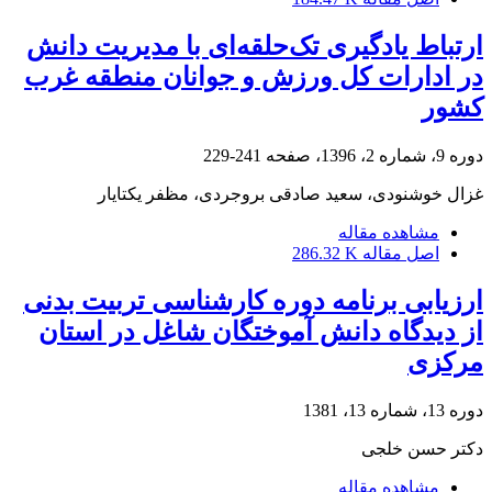
ارتباط یادگیری تک‌حلقه‌ای با مدیریت دانش
در ادارات کل ورزش و جوانان منطقه غرب
کشور
دوره 9، شماره 2، 1396، صفحه
241-229
غزال خوشنودی، سعید صادقی بروجردی، مظفر یکتایار
مشاهده مقاله
اصل مقاله
286.32 K
ارزیابی برنامه دوره کارشناسی تربیت بدنی
از دیدگاه دانش آموختگان شاغل در استان
مرکزی
دوره 13، شماره 13، 1381
دکتر حسن خلجی
مشاهده مقاله