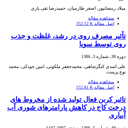
میلاد رمضانپور، اصغر طارمیان، حمیدرضا تقی یاری
مشاهده مقاله
اصل مقاله
352.52 K
تأثیر مصرف روی در رشد، غلظت و جذب
روی توسط سویا
دوره 38، شماره 3، 1386
علی اسدی کنگرشاهی، محمدجعفر ملکوتی، امین جودکی، محمد
نوع پرست
مشاهده مقاله
اصل مقاله
152.81 K
تاثیر کربن فعال تولید شده از مخروط های
درخت کاج در کاهش پارامترهای شوری آب
آبیاری
دوره 48، شماره 5، 1396، صفحه
1097-1107