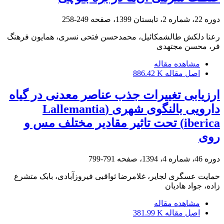
دوره 22، شماره 2، تابستان 1399، صفحه
249-258
رعنا دلکش طالشمکائیل، محمدحسن فتحی نسری، همایون فرهنگ
فر، محسن مجتهدی
مشاهده مقاله
اصل مقاله
886.42 K
ارزیابی تغییرات جذب عناصر معدنی در گیاه
دارویی بالنگوی شهری (Lallemantia
iberica) تحت تاثیر مقادیر مختلف مس و
روی
دوره 46، شماره 4، 1394، صفحه
791-799
حمایت عسگری لجایر، غلامرضا ثواقبی فیروزآبادی، بابک متشرع
زاده، جواد هادیان
مشاهده مقاله
اصل مقاله
381.99 K