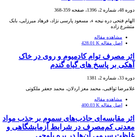
دوره 48، شماره 2، 1396، صفحه
359-368
الهام فتحی دره نیجه ء، مسعود پارسی نژاد، فرهاد میرزایی، بابک
متشرع زاده
مشاهده مقاله
اصل مقاله
428.01 K
اثر مصرف توام کادمیوم و روی در خاک
آهکی بر پاسخ های گیاه گندم
دوره 33، شماره 2، 1381
غلامرضا ثواقبی، محمد معز اردلان، محمد جعفر ملکوتی
مشاهده مقاله
اصل مقاله
400.03 K
اثر مقایسه‌ای جاذب‌‌های سموم بر جذب مواد
معدنی کم‌مصرف در شرایط آزمایشگاهی و
غلظت سرمی آن‌ها در بره‌ بلوچی