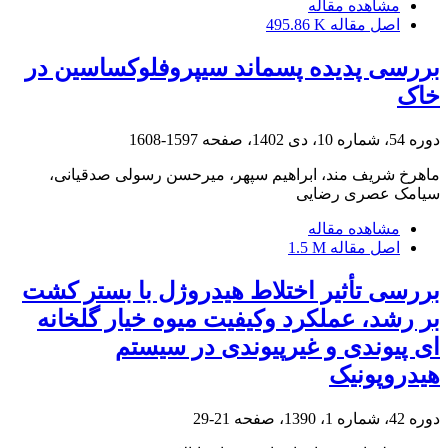
مشاهده مقاله
اصل مقاله
495.86 K
بررسی پدیده پسماند سیپروفلوکساسین در
خاک
دوره 54، شماره 10، دی 1402، صفحه
1597-1608
ماهرخ شریف مند، ابراهیم سپهر، میرحسن رسولی صدقیانی،
سیامک عصری رضایی
مشاهده مقاله
اصل مقاله
1.5 M
بررسی تأثیر اختلاط هیدروژل با بستر کشت
بر رشد، عملکرد وکیفیت میوه خیار گلخانه
ای پیوندی و غیرپیوندی در سیستم
هیدروپونیک
دوره 42، شماره 1، 1390، صفحه
21-29