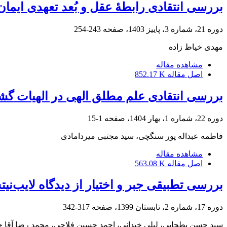
بررسی انتقادی رابطۀ عقل و بُعد تعهدی ایمان ا
دوره 21، شماره 3، پاییز 1403، صفحه
243-254
مهدی خیاط زاده
مشاهده مقاله
اصل مقاله
852.17 K
بررسی انتقادی علم مطلق الهی در الهیات گش
دوره 22، شماره 1، بهار 1404، صفحه
1-15
فاطمه عبداله پور سنگچی، سید مجتبی میردامادی
مشاهده مقاله
اصل مقاله
563.08 K
بررسی تطبیقی جبر و اختیار از دیدگاه لایب‌نی
دوره 17، شماره 2، تابستان 1399، صفحه
317-342
سید حسن بطحایی، لیلی خیدانی، احمد حسین فلاحی، محمد رضا آقا جا