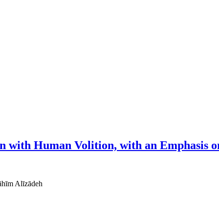
ion with Human Volition, with an Emphasis 
āhīm Alīzādeh