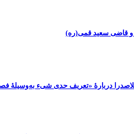
 و قاضی سعید قمی(ره)
ملاصدرا دربارۀ «تعریف حدی شیء به‌وسیلۀ فص