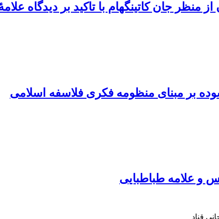
ز منظر جان کاتینگهام با تاکید بر دیدگاه علام
وده بر مبنای منظومه فکری فلاسفه اسلامی
تس و علامه طباطبایی
نی قناد