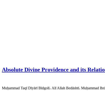
Absolute Divine Providence and its Relat
Muḥammad Taqī Dīyārī Bīdgolī، Alī Allah Bedāshtī، Muḥammad Ibr