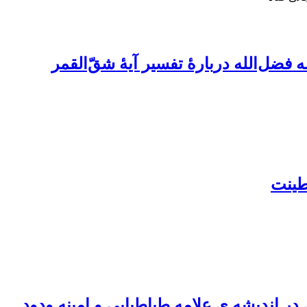
فضل‌الله دربارۀ تفسیر آیۀ شقّ‌القمر
طینت
در اندیشه ی علامه طباطبایی و امینه ودود