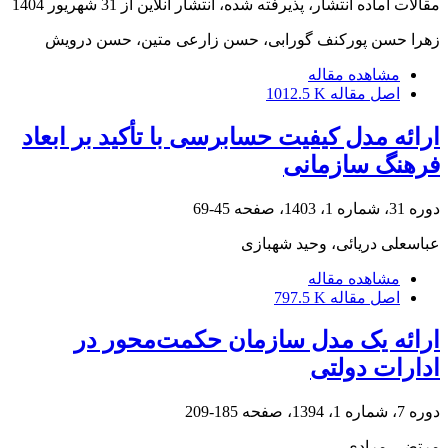
مقالات آماده انتشار، پذیرفته شده، انتشار آنلاین از
31 شهریور 1404
زهرا حسن پورکنف گورابی، حسن زارعی متین، حسن درویش
مشاهده مقاله
اصل مقاله
1012.5 K
ارائه مدل کیفیت حسابرسی با تأکید بر ابعاد
فرهنگ سازمانی
دوره 31، شماره 1، 1403، صفحه
45-69
عباسعلی دریائی، وحید شهبازی
مشاهده مقاله
اصل مقاله
797.5 K
ارائه یک مدل سازمان حکمت‌محور در
ادارات دولتی
دوره 7، شماره 1، 1394، صفحه
185-209
مرتضی مرادی